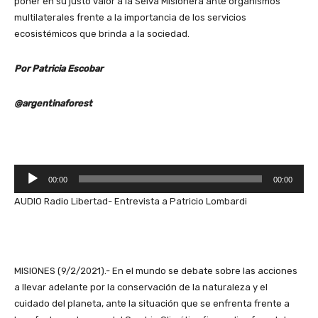
poner en su justo valor a la Selva Misionera ante organismos
multilaterales frente a la importancia de los servicios
ecosistémicos que brinda a la sociedad.
Por Patricia Escobar
@argentinaforest
R
00:00
00:00
e
AUDIO Radio Libertad- Entrevista a Patricio Lombardi
p
r
o
d
u
MISIONES (9/2/2021).- En el mundo se debate sobre las acciones
c
a llevar adelante por la conservación de la naturaleza y el
t
cuidado del planeta, ante la situación que se enfrenta frente a