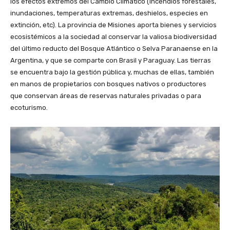
o
los efectos extremos del Cambio Climático (incendios forestales,
r
inundaciones, temperaturas extremas, deshielos, especies en
d
extinción, etc). La provincia de Misiones aporta bienes y servicios
e
ecosistémicos a la sociedad al conservar la valiosa biodiversidad
a
del último reducto del Bosque Atlántico o Selva Paranaense en la
u
Argentina, y que se comparte con Brasil y Paraguay. Las tierras
d
se encuentra bajo la gestión pública y, muchas de ellas, también
i
en manos de propietarios con bosques nativos o productores
o
que conservan áreas de reservas naturales privadas o para
ecoturismo.