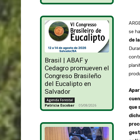
ARGE
se ha
de l
Dura
contr
Brasil | ABAF y
plani
Cedagro promueven el
produ
Congreso Brasileño
del Eucalipto en
Apar
Salvador
cuen
Agenda Forestal
Patricia Escobar
-
05/08/2026
que 
dich
proc
gest