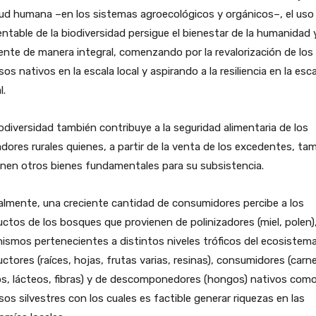
lud humana –en los sistemas agroecológicos y orgánicos–, el uso
ntable de la biodiversidad persigue el bienestar de la humanidad 
nte de manera integral, comenzando por la revalorización de los
sos nativos en la escala local y aspirando a la resiliencia en la esca
l.
odiversidad también contribuye a la seguridad alimentaria de los
dores rurales quienes, a partir de la venta de los excedentes, ta
nen otros bienes fundamentales para su subsistencia.
lmente, una creciente cantidad de consumidores percibe a los
ctos de los bosques que provienen de polinizadores (miel, polen)
ismos pertenecientes a distintos niveles tróficos del ecosistema
ctores (raíces, hojas, frutas varias, resinas), consumidores (carn
os, lácteos, fibras) y de descomponedores (hongos) nativos com
sos silvestres con los cuales es factible generar riquezas en las