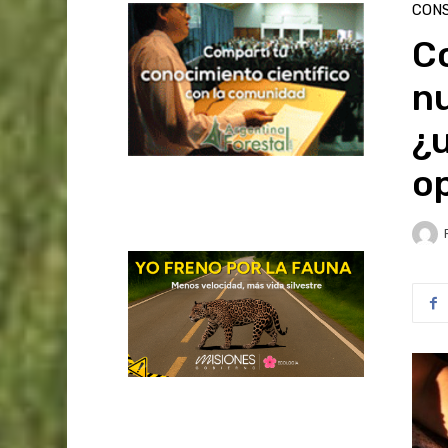
CON
Co
n
¿u
o