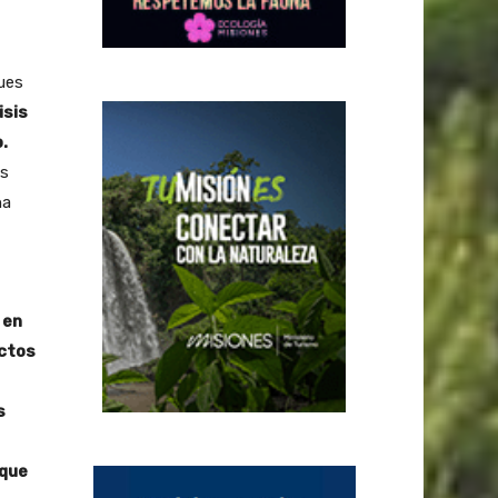
ues
isis
o.
as
na
 en
uctos
s
 que