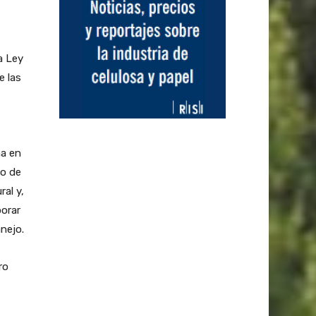
a Ley
e las
na en
lo de
ral y,
porar
nejo.
ro