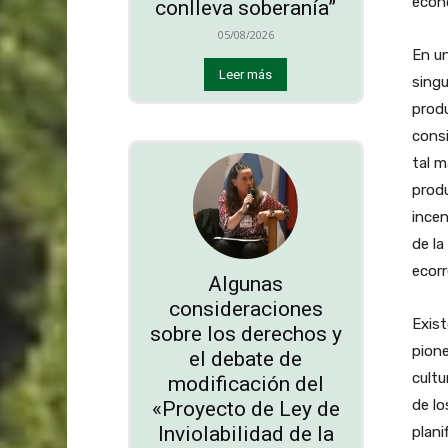
econo
conlleva soberanía”
05/08/2026
En u
Leer más
singu
prod
consi
tal m
produ
incen
de la
ecorr
Algunas
consideraciones
Exist
sobre los derechos y
pione
el debate de
cultu
modificación del
de lo
«Proyecto de Ley de
Inviolabilidad de la
plani