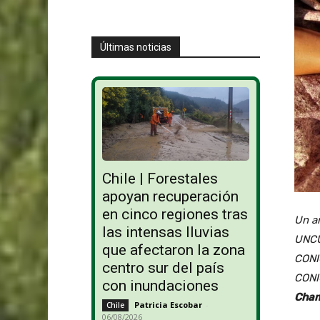
Últimas noticias
Chile | Forestales
apoyan recuperación
en cinco regiones tras
Un an
las intensas lluvias
UNC
que afectaron la zona
CONI
centro sur del país
CONI
con inundaciones
Cham
Patricia Escobar
-
Chile
06/08/2026