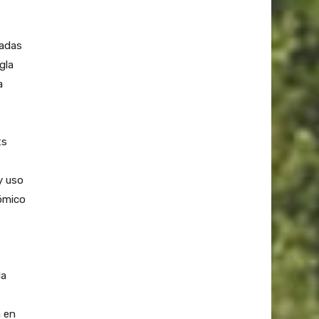
zadas
gla
a
ts
y uso
nómico
la
 en