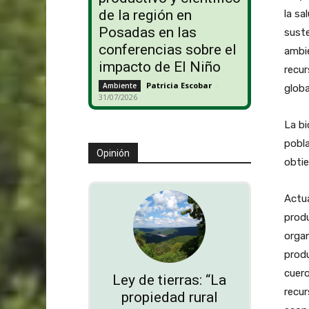
de la región en
la sa
Posadas en las
suste
conferencias sobre el
ambie
impacto de El Niño
recur
Patricia Escobar
-
Ambiente
globa
31/07/2026
La bi
pobla
Opinión
obtie
Actua
produ
organ
produ
cuer
Ley de tierras: “La
recur
propiedad rural