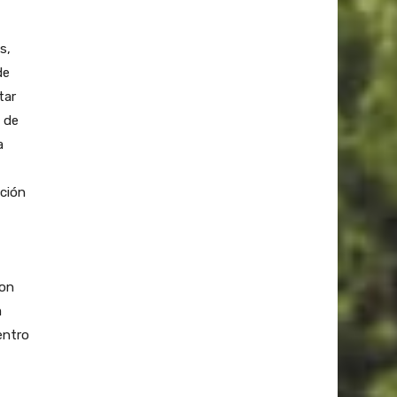
s,
de
tar
 de
a
ación
son
a
entro