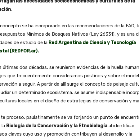
sfagan las necesidades socioeconómicas y culturales de la
ación
.
concepto se ha incorporado en las recomendaciones de la FAO, l
resupuestos Mínimos de Bosques Nativos (Ley 26331), y es una d
idades de estudio de la
Red Argentina de Ciencia y Tecnología
stal (REDFOR.ar).
s últimas dos décadas, se reunieron evidencias de la huella huma
ajes que frecuentemente consideramos prístinos y sobre el mode
rvación a seguir. A partir de allí surge el concepto de paisaje cultu
tudiar un determinado ecosistema, se asume indispensable incor
 culturas locales en el diseño de estrategias de conservación y ma
ste proceso, paulatinamente se va forjando un punto de encuent
 la
Biología de la Conservación y la Etnobiología
al identificar
sos claves cuyo uso y promoción contribuyen al desarrollo y la