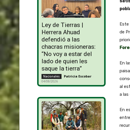
sati
pobl
Este 
Ley de Tierras |
Herrera Ahuad
de P
defendió a las
prior
chacras misioneras:
Fore
“No voy a estar del
lado de quien les
En la
saque la tierra”
pais
Patricia Escobar
-
Nacionales
conse
04/08/2026
al es
a las
En e
entre
recur