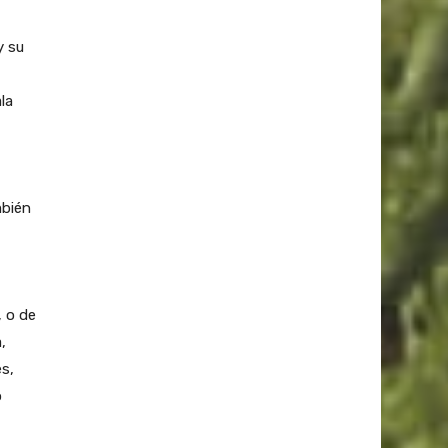
y su
la
mbién
, o de
,
es,
o