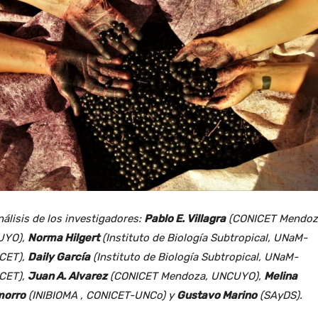
álisis de los investigadores:
Pablo E. Villagra
(CONICET Mendoz
UYO),
Norma Hilgert
(Instituto de Biología Subtropical, UNaM-
CET),
Daily García
(Instituto de Biología Subtropical, UNaM-
CET),
Juan A. Alvarez
(CONICET Mendoza, UNCUYO),
Melina
orro
(INIBIOMA , CONICET-UNCo) y
Gustavo Marino
(SAyDS).