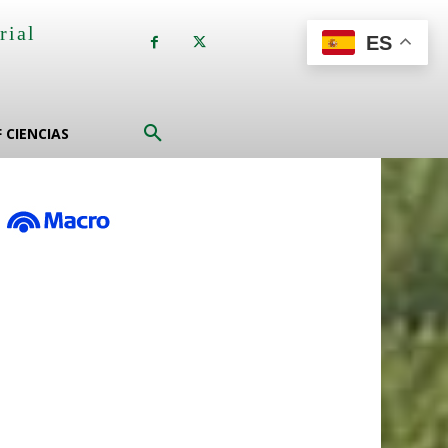
rial
ES
a
F CIENCIAS