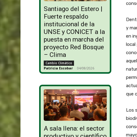
conse
Santiago del Estero |
Fuerte respaldo
Dentr
institucional de la
y mar
UNSE y CONICET a la
en in
puesta en marcha del
local
proyecto Red Bosque
conoc
– Clima
aquel
Cambio Climático
Patricia Escobar
-
04/08/2026
natur
permi
actua
que o
Los s
biodi
conse
A sala llena: el sector
mayo
productivo y científico