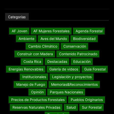
Categorías
AF Joven
AF Mujeres Forestales
Agenda Forestal
Ambiente
Aves del Mundo
Biodiversidad
Cambio Climático
Conservación
Construir con Madera
Contenido Patrocinado
Costa Rica
Destacadas
Educación
Energías Renovables
Galería de videos
Guia Forestal
Institucionales
Legislación y proyectos
Manejo de Fuego
Memorias&Reconocimientos
Opinión
Parques Nacionales
Precios de Productos Forestales
Pueblos Originarios
Reservas Naturales Privadas
Salud
Sur Forestal