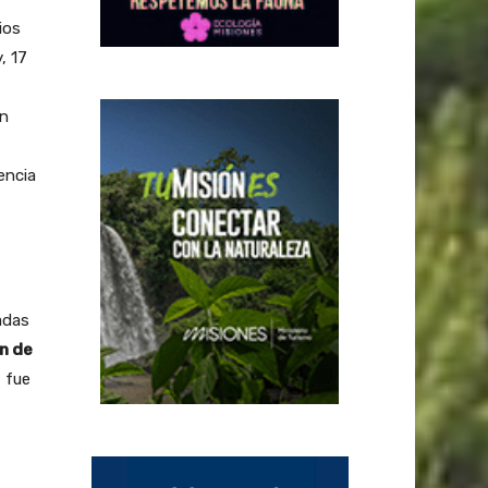
ios
, 17
ón
encia
adas
n de
, fue