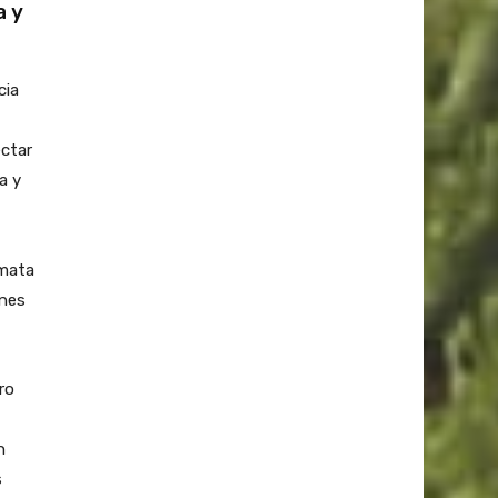
a y
cia
ectar
a y
 mata
ones
ro
n
s