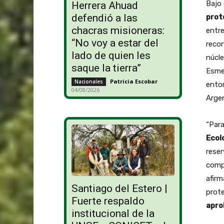
Bajo 
Herrera Ahuad
defendió a las
prot
chacras misioneras:
entre
“No voy a estar del
recon
lado de quien les
núcle
saque la tierra”
Esmer
Patricia Escobar
-
Nacionales
entor
04/08/2026
Argen
“Para
Ecol
reser
comp
afirm
Santiago del Estero |
prote
Fuerte respaldo
apro
institucional de la