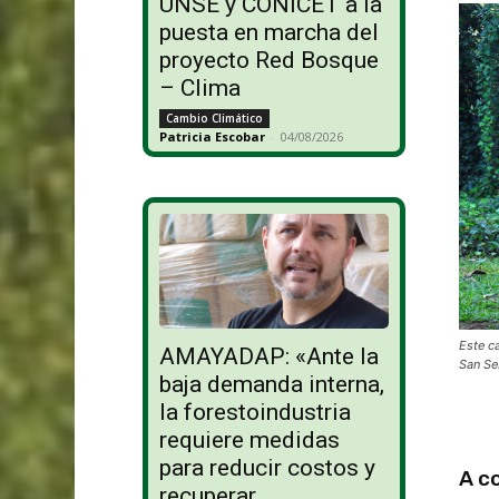
UNSE y CONICET a la
puesta en marcha del
proyecto Red Bosque
– Clima
Cambio Climático
Patricia Escobar
-
04/08/2026
Este c
AMAYADAP: «Ante la
San Se
baja demanda interna,
la forestoindustria
requiere medidas
para reducir costos y
A c
recuperar