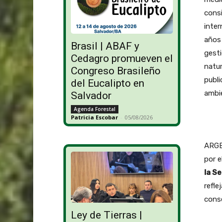
consi
inter
años 
Brasil | ABAF y
gesti
Cedagro promueven el
natur
Congreso Brasileño
publi
del Eucalipto en
ambi
Salvador
Agenda Forestal
Patricia Escobar
-
05/08/2026
ARGE
por e
la S
refle
conse
Ley de Tierras |