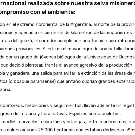
ernacional realizada sobre nuestra selva misioner
compromiso con el ambiente:
do en el extremo nororiental de la Argentina, al norte de la provin
siones y apenas a un centenar de kilómetros de las imponentes
atas del Iguazú, el corredor cumple con una función central: con
arques provinciales. Y este es el mayor logro de una batalla librad
a por un grupo de jóvenes biólogos de la Universidad de Buenos
 que decidió plantear, frente al avance agresivo de la producción
ola y ganadera, una salida para evitar la extinción de las áreas de
ntica (o bosque paranaense) que antaño cubrían grandes extensi
 zona.
onitoreos, mediciones y seguimientos, llevan adelante un regist
egreso de la fauna y flora nativas. Especies como ocelotes,
rundíes, corzuelas, cuaruzúes y pitangas, entre muchos más, ha
to a colonizar unas 25 000 hectáreas que estaban dedicadas año