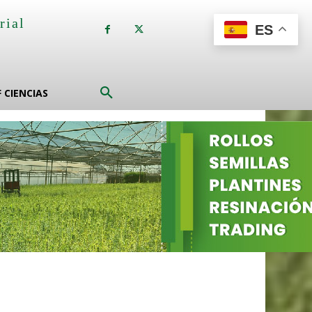
rial
ES
a
F CIENCIAS