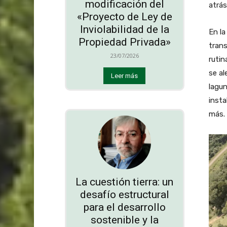
modificación del
atrás
«Proyecto de Ley de
Inviolabilidad de la
En l
Propiedad Privada»
trans
23/07/2026
rutin
se al
Leer más
lagun
insta
más. 
La cuestión tierra: un
desafío estructural
para el desarrollo
sostenible y la