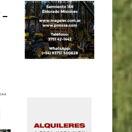
 –
044