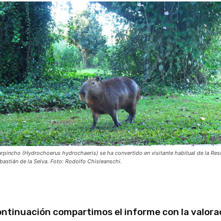
arpincho (Hydrochoerus hydrochaeris) se ha convertido en visitante habitual de la Res
bastián de la Selva. Foto: Rodolfo Chisleanschi.
ontinuación compartimos el informe con la valora