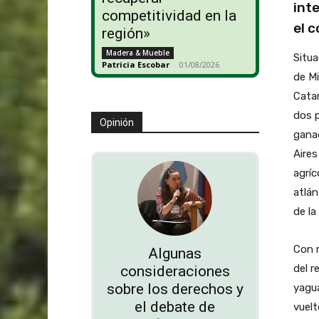
int
competitividad en la
el 
región»
Madera & Mueble
Situa
Patricia Escobar
-
01/08/2026
de Mi
Catar
dos p
Opinión
ganad
Aires
agríc
atlá
de la
Con m
Algunas
del r
consideraciones
sobre los derechos y
yagua
el debate de
vuel