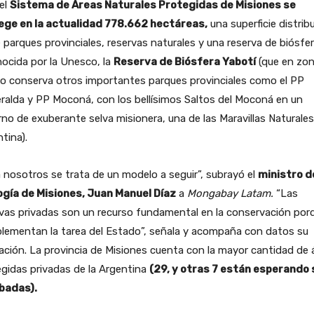
el
Sistema de Áreas Naturales Protegidas de Misiones se
ege en la actualidad 778.662 hectáreas,
una superficie distrib
 parques provinciales, reservas naturales y una reserva de biósfe
ocida por la Unesco, la
Reserva de Biósfera Yabotí
(que en zo
o conserva otros importantes parques provinciales como el PP
alda y PP Moconá, con los bellísimos Saltos del Moconá en un
no de exuberante selva misionera, una de las Maravillas Naturales
tina).
 nosotros se trata de un modelo a seguir”, subrayó el
ministro d
ogía de Misiones, Juan Manuel Díaz
a
Mongabay Latam.
“Las
vas privadas son un recurso fundamental en la conservación por
lementan la tarea del Estado”, señala y acompaña con datos su
ación. La provincia de Misiones cuenta con la mayor cantidad de 
gidas privadas de la Argentina
(29, y otras 7 están esperando 
badas).