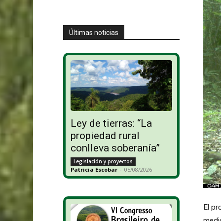
Últimas noticias
Ley de tierras: “La
propiedad rural
conlleva soberanía”
Legislación y proyectos
Patricia Escobar
-
05/08/2026
El pr
medio