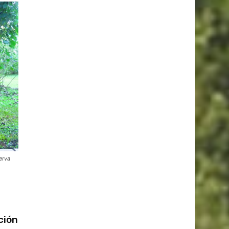
erva
ción