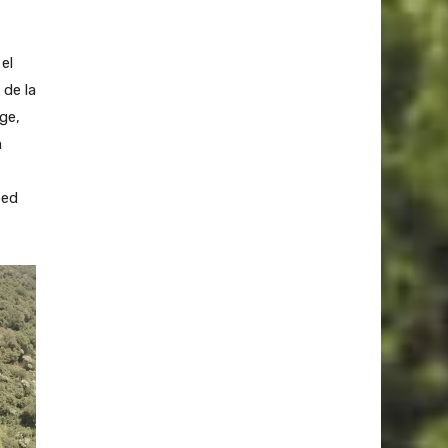
el
 de la
ge,
a
ped