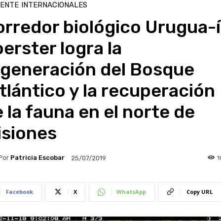
IENTE
INTERNACIONALES
rredor biológico Urugua-í
erster logra la
egeneración del Bosque
tlántico y la recuperación
 la fauna en el norte de
isiones
Por
Patricia Escobar
1
25/07/2019
Facebook
X
WhatsApp
Copy URL