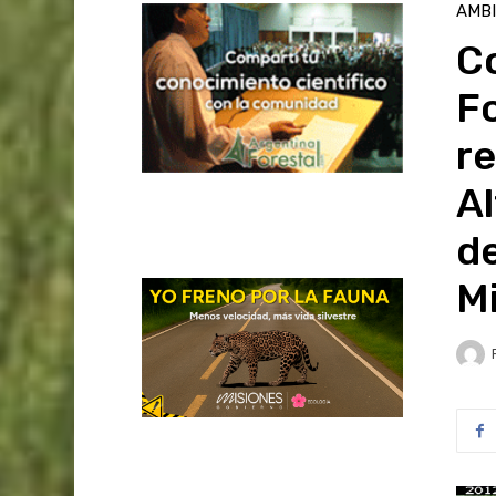
AMB
Co
Fo
r
Al
de
M