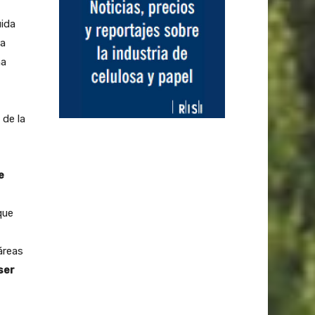
uida
ra
na
 de la
e
que
áreas
ser