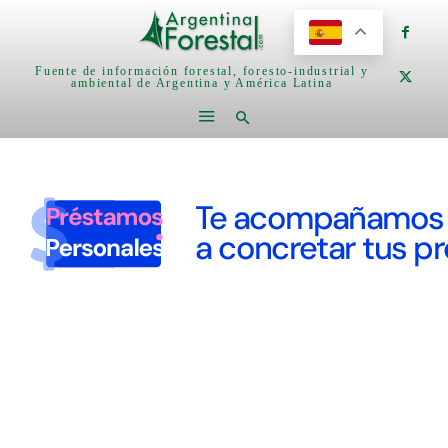
Fuente de información forestal, foresto-industrial y
ambiental de Argentina y América Latina