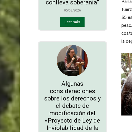
Panam
conlleva soberanía”
fuerz
05/08/2026
35 es
Leer más
pesca
costa
la de
Algunas
consideraciones
sobre los derechos y
el debate de
modificación del
«Proyecto de Ley de
Inviolabilidad de la