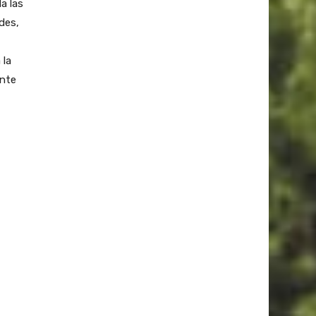
a las
des,
 la
ante