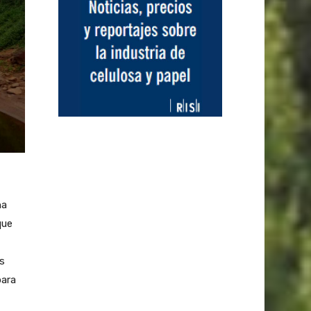
na
que
os
para