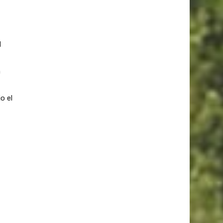
l
a
o el