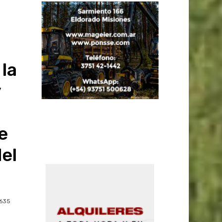
la
y
e
el
635