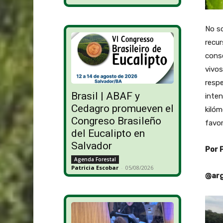
No so
recur
conse
vivos
respe
Brasil | ABAF y
inte
Cedagro promueven el
kilóm
Congreso Brasileño
favor
del Eucalipto en
Salvador
Por 
Agenda Forestal
Patricia Escobar
-
05/08/2026
@arg