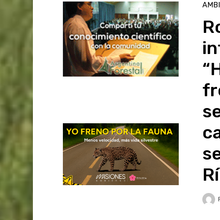
AMB
R
in
“H
fr
se
c
se
R