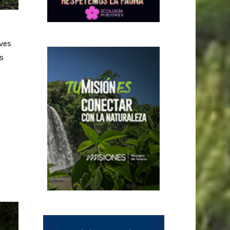
ves
os