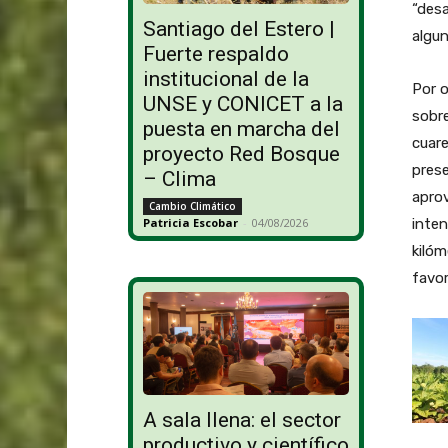
“desa
Santiago del Estero |
algun
Fuerte respaldo
institucional de la
Por o
UNSE y CONICET a la
sobre
puesta en marcha del
cuare
proyecto Red Bosque
prese
– Clima
aprov
Cambio Climático
inte
Patricia Escobar
-
04/08/2026
kilóm
favor
A sala llena: el sector
productivo y científico