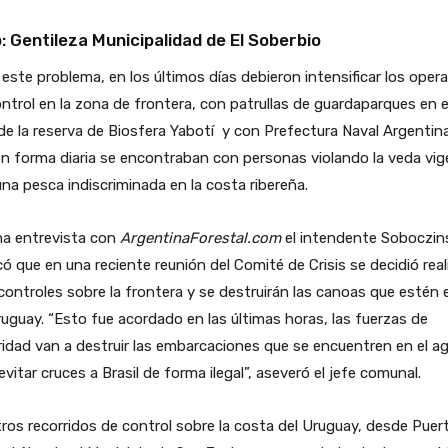
: Gentileza Municipalidad de El Soberbio
este problema, en los últimos días debieron intensificar los oper
ntrol en la zona de frontera, con patrullas de guardaparques en e
de la reserva de Biosfera Yabotí y con Prefectura Naval Argentina
n forma diaria se encontraban con personas violando la veda vig
na pesca indiscriminada en la costa ribereña.
na entrevista con
ArgentinaForestal.com
el intendente Soboczin
có que en una reciente reunión del Comité de Crisis se decidió real
ontroles sobre la frontera y se destruirán las canoas que estén e
ruguay. “Esto fue acordado en las últimas horas, las fuerzas de
idad van a destruir las embarcaciones que se encuentren en el ag
evitar cruces a Brasil de forma ilegal”, aseveró el jefe comunal.
ros recorridos de control sobre la costa del Uruguay, desde Puer