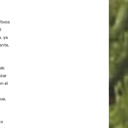
ativos
l
, ya
ente,
ski
izar
n el
ua,
to