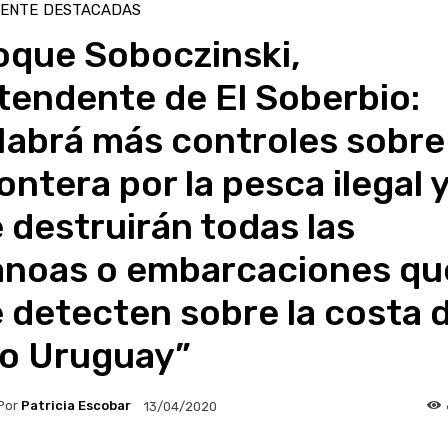
IENTE
DESTACADAS
oque Soboczinski,
tendente de El Soberbio:
abrá más controles sobre 
ontera por la pesca ilegal 
 destruirán todas las
anoas o embarcaciones qu
 detecten sobre la costa d
ío Uruguay”
Por
Patricia Escobar
13/04/2020