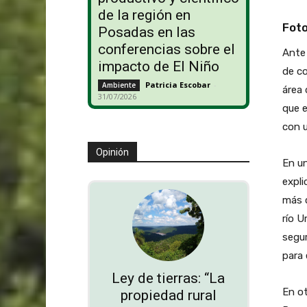
de la región en
Foto
Posadas en las
conferencias sobre el
Ante 
impacto de El Niño
de co
Patricia Escobar
-
Ambiente
área 
31/07/2026
que e
con u
Opinión
En u
expli
más c
río U
segur
para 
Ley de tierras: “La
En ot
propiedad rural