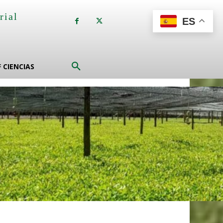
rial
ES
a
F CIENCIAS