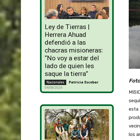
Ley de Tierras |
Herrera Ahuad
defendió a las
chacras misioneras:
“No voy a estar del
lado de quien les
saque la tierra”
Foto
Patricia Escobar
-
Nacionales
04/08/2026
MISIO
sequí
esta 
produ
vecin
los a