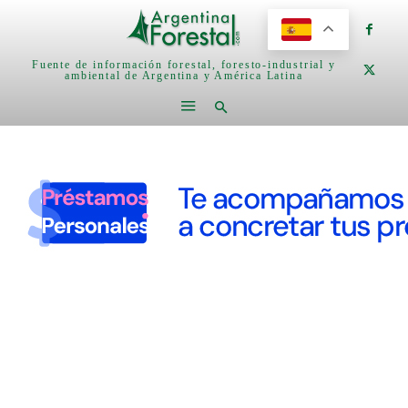
Fuente de información forestal, foresto-industrial y
ambiental de Argentina y América Latina