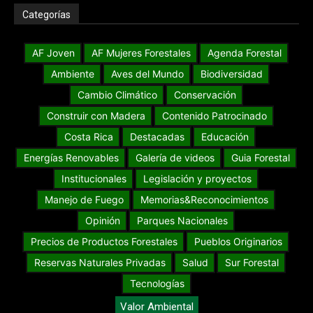
Categorías
AF Joven
AF Mujeres Forestales
Agenda Forestal
Ambiente
Aves del Mundo
Biodiversidad
Cambio Climático
Conservación
Construir con Madera
Contenido Patrocinado
Costa Rica
Destacadas
Educación
Energías Renovables
Galería de videos
Guia Forestal
Institucionales
Legislación y proyectos
Manejo de Fuego
Memorias&Reconocimientos
Opinión
Parques Nacionales
Precios de Productos Forestales
Pueblos Originarios
Reservas Naturales Privadas
Salud
Sur Forestal
Tecnologías
Valor Ambiental