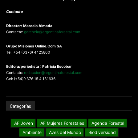
Contacto
Director: Marcelo Almada
Contacto:
gerencia@argentinaforestal.com
G
rupo Misiones
Online.Com
SA
Tel: +54 (0376) 4425800
Editora/periodista : Patricia Escobar
Contacto:
redaccion@argentinaforestal.com
Cel: (+54)9 376 15 4 131636
Categorías
AF Joven
AF Mujeres Forestales
Agenda Forestal
Ambiente
Aves del Mundo
Biodiversidad