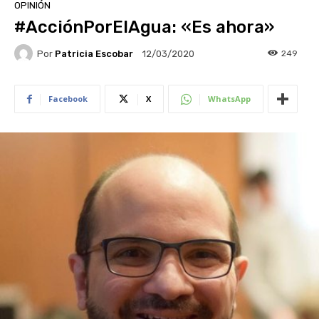
OPINIÓN
#AcciónPorElAgua: «Es ahora»
Por
Patricia Escobar
249
12/03/2020
Facebook
X
WhatsApp