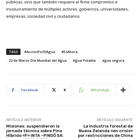
públicas, sino que también requiere el firme compromiso e
involucramiento de múltiples actores: gobiernos, universidades,
empresas, sociedad civil y ciudadanos.
TAGS
#AccionPorElAgua
#EsAhora
22 de Marzo Día Mundial del Agua
Agua Potable
agua segura
Facebook
X
WhatsApp
ARTÍCULO ANTERIOR
ARTÍCULO SIGUIENTE
Misiones: suspendieron la
La industria forestal de
jornada técnica sobre Pino
Nueva Zelanda «en crisis»
Híbrido «F» INTA –PINDÓ SA:
por restricciones de China