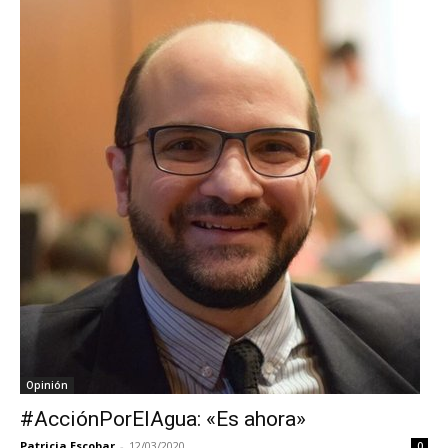
Opinión
#AcciónPorElAgua: «Es ahora»
Patricia Escobar
-
12/03/2020
0