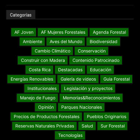
Categorías
AF Joven
AF Mujeres Forestales
Agenda Forestal
Ambiente
Aves del Mundo
Biodiversidad
Cambio Climático
Conservación
Construir con Madera
Contenido Patrocinado
Costa Rica
Destacadas
Educación
Energías Renovables
Galería de videos
Guia Forestal
Institucionales
Legislación y proyectos
Manejo de Fuego
Memorias&Reconocimientos
Opinión
Parques Nacionales
Precios de Productos Forestales
Pueblos Originarios
Reservas Naturales Privadas
Salud
Sur Forestal
Tecnologías