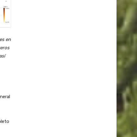
es en
reros
así
neral
pleto