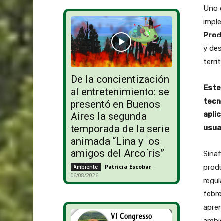
Uno d
impl
Prod
y des
terri
De la concientización
Este
al entretenimiento: se
tecn
presentó en Buenos
apli
Aires la segunda
temporada de la serie
usua
animada “Lina y los
amigos del Arcoíris”
Sinaf
produ
Patricia Escobar
-
Ambiente
06/08/2026
regul
febre
apren
ambie