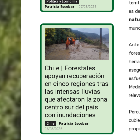
Política y Economía
terri
Patricia Escobar
-
07/08/2026
es de
natu
mundi
Ante 
fores
herra
Chile | Forestales
asegu
apoyan recuperación
esfue
en cinco regiones tras
Medio
las intensas lluvias
relev
que afectaron la zona
centro sur del país
Pero,
con inundaciones
cubie
Patricia Escobar
-
Chile
propi
06/08/2026