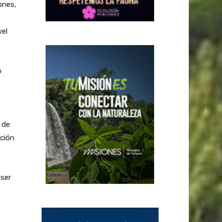
ones,
vel
o
 de
ción
 ser