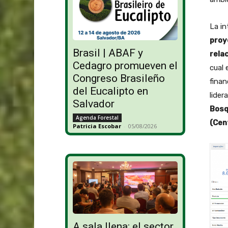
La in
proy
Brasil | ABAF y
rela
Cedagro promueven el
cual 
Congreso Brasileño
finan
del Eucalipto en
lider
Salvador
Bosq
Agenda Forestal
(Cen
Patricia Escobar
-
05/08/2026
A sala llena: el sector