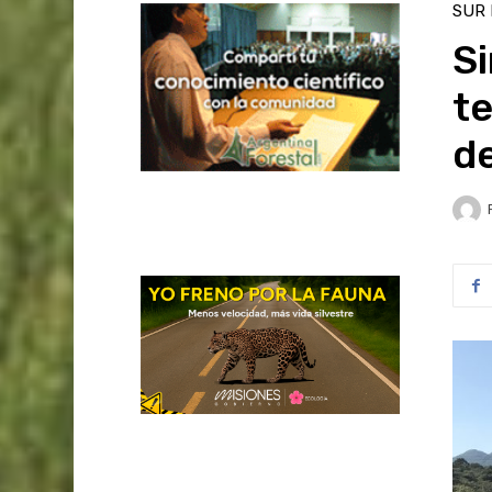
SUR
Si
te
de