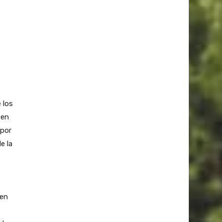
 los
 en
 por
e la
den