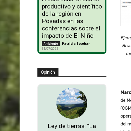
productivo y científico
de la región en
Posadas en las
conferencias sobre el
impacto de El Niño
Ejem
Patricia Escobar
-
Ambiente
Bras
31/07/2026
mo
Opinión
Marc
de Mo
(CGM
opera
del m
Ley de tierras: “La