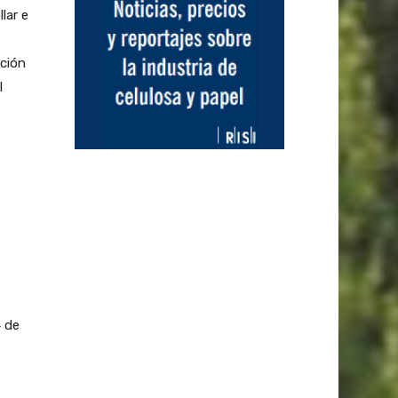
lar e
ación
l
4 de