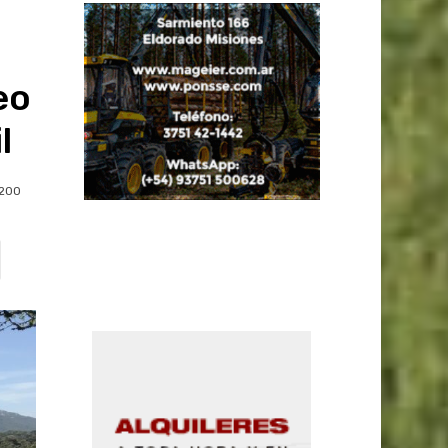
eo
l
200