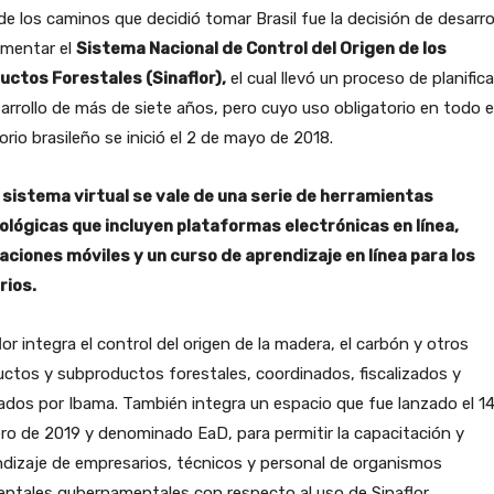
e los caminos que decidió tomar Brasil fue la decisión de desarrol
ementar el
Sistema Nacional de Control del Origen de los
uctos Forestales (Sinaflor),
el cual llevó un proceso de planific
arrollo de más de siete años, pero cuyo uso obligatorio en todo e
torio brasileño se inició el 2 de mayo de 2018.
 sistema virtual se vale de una serie de herramientas
ológicas que incluyen plataformas electrónicas en línea,
caciones móviles y un curso de aprendizaje en línea para los
rios.
lor integra el control del origen de la madera, el carbón y otros
ctos y subproductos forestales, coordinados, fiscalizados y
ados por Ibama. También integra un espacio que fue lanzado el 1
ro de 2019 y denominado EaD, para permitir la capacitación y
dizaje de empresarios, técnicos y personal de organismos
ntales gubernamentales con respecto al uso de Sinaflor.