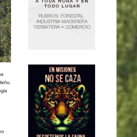
ma
ileño,
ogía
yo