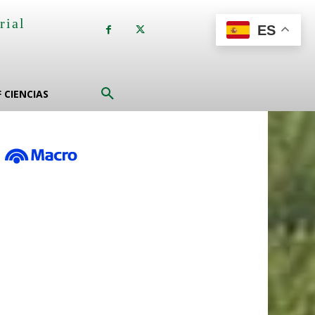
rial
ES
a
F CIENCIAS