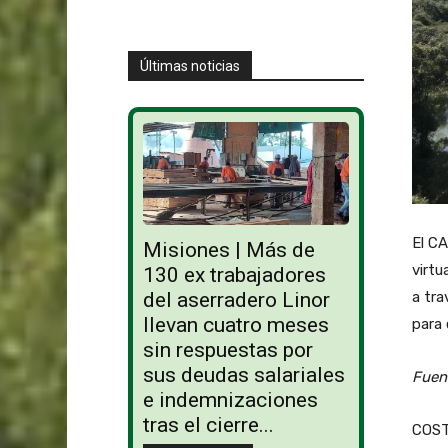
Últimas noticias
El CA
Misiones | Más de
virtu
130 ex trabajadores
a tra
del aserradero Linor
llevan cuatro meses
para 
sin respuestas por
sus deudas salariales
Fuen
e indemnizaciones
tras el cierre...
COSTA