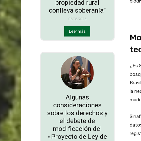
biodi
propiedad rural
conlleva soberanía”
05/08/2026
Leer más
Mo
te
¿Es S
bosqu
Brasi
la ne
Algunas
mader
consideraciones
sobre los derechos y
Sinaf
el debate de
datos
modificación del
regis
«Proyecto de Ley de