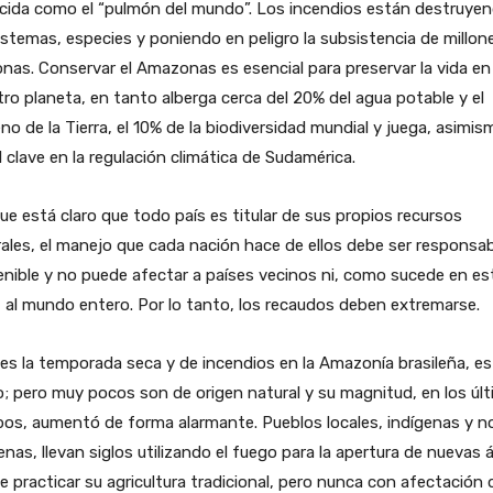
cida como el “pulmón del mundo”. Los incendios están destruye
stemas, especies y poniendo en peligro la subsistencia de millon
nas. Conservar el Amazonas es esencial para preservar la vida en
ro planeta, en tanto alberga cerca del 20% del agua potable y el
no de la Tierra, el 10% de la biodiversidad mundial y juega, asimis
l clave en la regulación climática de Sudamérica.
e está claro que todo país es titular de sus propios recursos
ales, el manejo que cada nación hace de ellos debe ser responsab
nible y no puede afectar a países vecinos ni, como sucede en es
 al mundo entero. Por lo tanto, los recaudos deben extremarse.
es la temporada seca y de incendios en la Amazonía brasileña, es
o; pero muy pocos son de origen natural y su magnitud, en los úl
os, aumentó de forma alarmante. Pueblos locales, indígenas y n
enas, llevan siglos utilizando el fuego para la apertura de nuevas 
 practicar su agricultura tradicional, pero nunca con afectación 