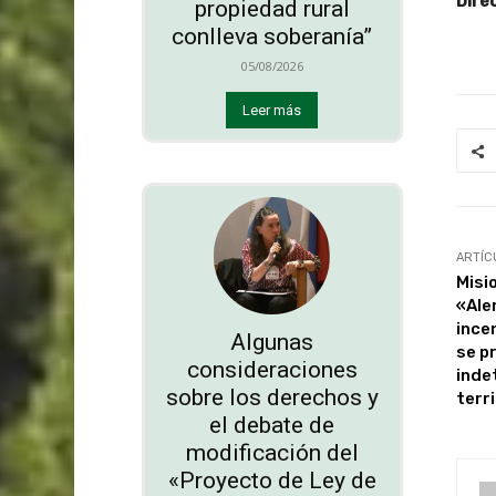
Dire
propiedad rural
conlleva soberanía”
05/08/2026
Leer más
ARTÍC
Misi
«Ale
ince
Algunas
se p
consideraciones
inde
sobre los derechos y
terr
el debate de
modificación del
«Proyecto de Ley de