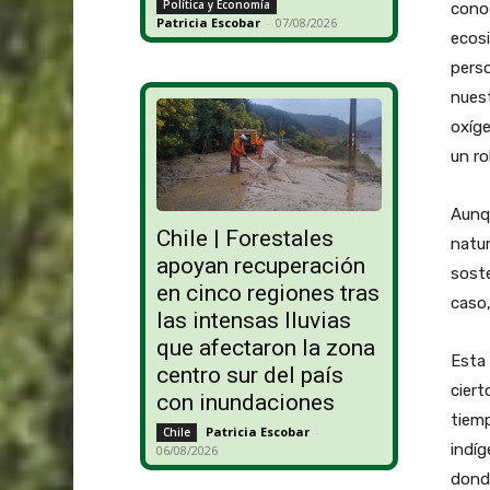
Política y Economía
cono
Patricia Escobar
-
07/08/2026
ecosi
perso
nuest
oxíge
un ro
Aunqu
Chile | Forestales
natur
apoyan recuperación
soste
en cinco regiones tras
caso,
las intensas lluvias
que afectaron la zona
Esta 
centro sur del país
ciert
con inundaciones
tiemp
Patricia Escobar
-
Chile
indíg
06/08/2026
donde