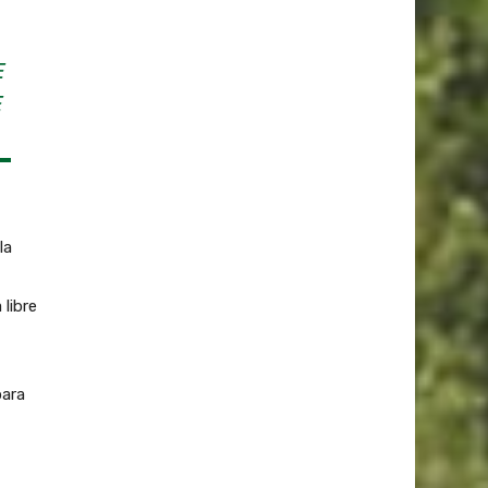
E
E
la
,
libre
para