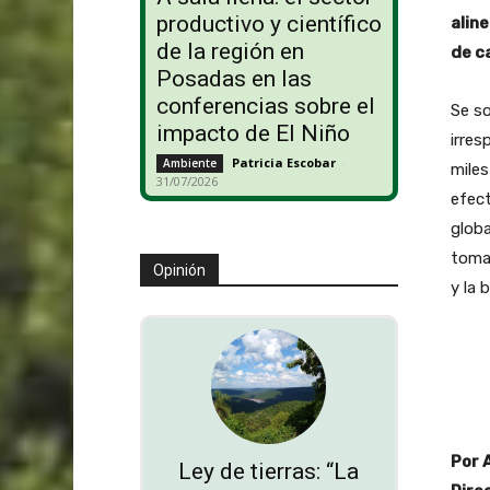
productivo y científico
alin
de la región en
de c
Posadas en las
conferencias sobre el
Se so
impacto de El Niño
irres
Patricia Escobar
-
Ambiente
miles
31/07/2026
efect
globa
toma 
Opinión
y la 
Por 
Ley de tierras: “La