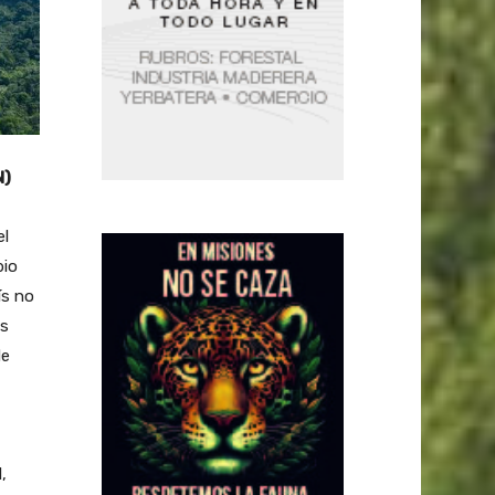
N)
el
bio
ís no
Es
de
,