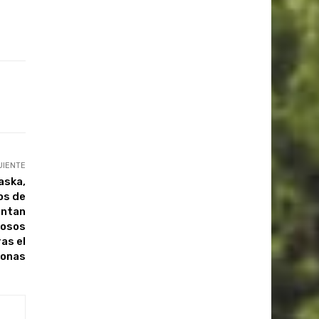
UIENTE
aska,
os de
entan
iosos
as el
zonas