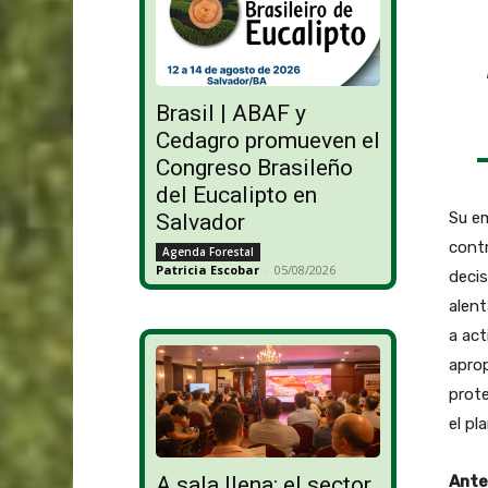
Brasil | ABAF y
Cedagro promueven el
Congreso Brasileño
del Eucalipto en
Su em
Salvador
contr
Agenda Forestal
Patricia Escobar
-
05/08/2026
decis
alent
a act
aprop
prote
el pl
Ante
A sala llena: el sector