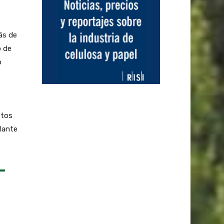
ás de
o de
o
stos
lante