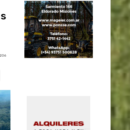
os
206