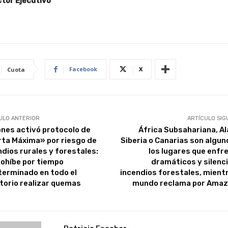
ctor Ejecutivo
Facebook
X
Cuota
ULO ANTERIOR
ARTÍCULO SIG
ones activó protocolo de
África Subsahariana, Al
rta Máxima» por riesgo de
Siberia o Canarias son algun
ndios rurales y forestales:
los lugares que enfr
rohíbe por tiempo
dramáticos y silenc
terminado en todo el
incendios forestales, mientr
itorio realizar quemas
mundo reclama por Ama