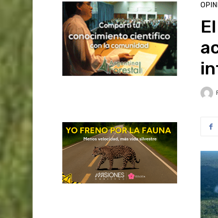
OPIN
El
a
in