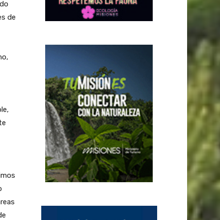
ndo
es de
mo,
le,
te
timos
o
áreas
de