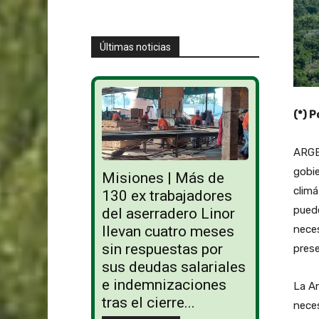
Últimas noticias
(*) 
ARGE
gobi
Misiones | Más de
climá
130 ex trabajadores
puede
del aserradero Linor
llevan cuatro meses
neces
sin respuestas por
prese
sus deudas salariales
e indemnizaciones
La Am
tras el cierre...
neces