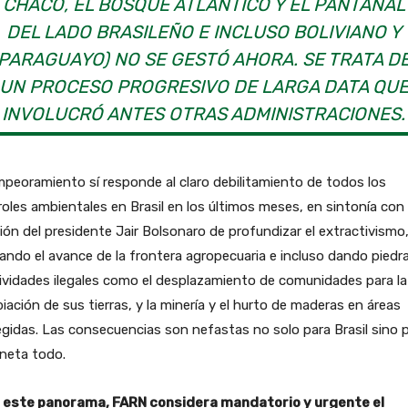
CHACO, EL BOSQUE ATLÁNTICO Y EL PANTANAL
DEL LADO BRASILEÑO E INCLUSO BOLIVIANO Y
PARAGUAYO) NO SE GESTÓ AHORA. SE TRATA D
UN PROCESO PROGRESIVO DE LARGA DATA QU
INVOLUCRÓ ANTES OTRAS ADMINISTRACIONES.
peoramiento sí responde al claro debilitamiento de todos los
oles ambientales en Brasil en los últimos meses, en sintonía con 
ión del presidente Jair Bolsonaro de profundizar el extractivismo
ando el avance de la frontera agropecuaria e incluso dando piedra 
ividades ilegales como el desplazamiento de comunidades para la
iación de sus tierras, y la minería y el hurto de maderas en áreas
gidas. Las consecuencias son nefastas no solo para Brasil sino 
aneta todo.
 este panorama, FARN considera mandatorio y urgente el