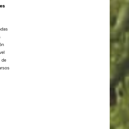
les
adas
s
ión
vel
s de
ursos