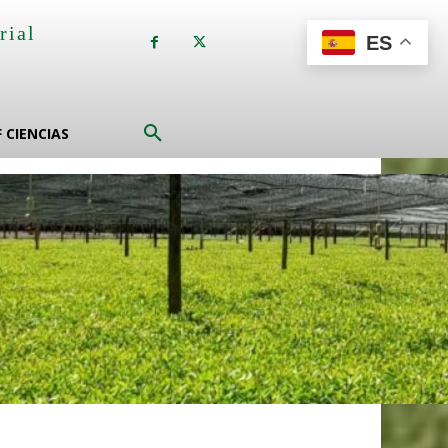
rial
ES
a
F CIENCIAS