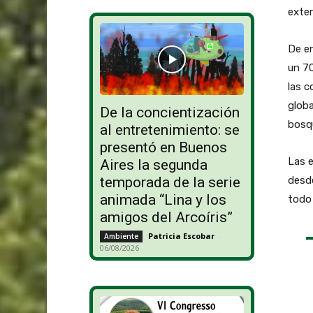
exten
De e
un 7
las 
globa
De la concientización
bosq
al entretenimiento: se
presentó en Buenos
Las e
Aires la segunda
desd
temporada de la serie
animada “Lina y los
todo 
amigos del Arcoíris”
Patricia Escobar
-
Ambiente
06/08/2026