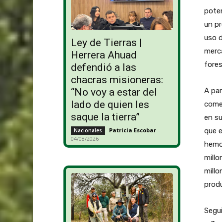
poten
un pr
uso d
Ley de Tierras |
merca
Herrera Ahuad
fores
defendió a las
chacras misioneras:
A par
“No voy a estar del
lado de quien les
comen
saque la tierra”
en su
que e
Patricia Escobar
-
Nacionales
04/08/2026
hemo
millo
millo
produ
Segui