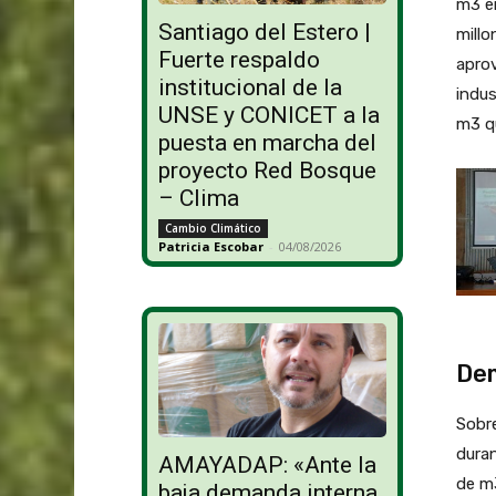
m3 en
Santiago del Estero |
millo
Fuerte respaldo
aprov
institucional de la
indus
UNSE y CONICET a la
m3 qu
puesta en marcha del
proyecto Red Bosque
– Clima
Cambio Climático
Patricia Escobar
-
04/08/2026
Dem
Sobre
duran
AMAYADAP: «Ante la
de m3
baja demanda interna,