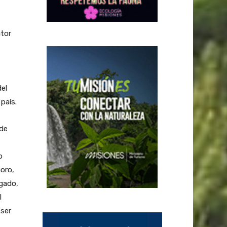
ctor
del
país.
 de
o
ioro,
egado,
l
 ser