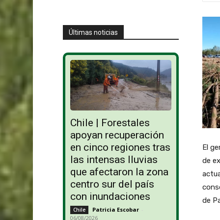
Últimas noticias
Chile | Forestales
apoyan recuperación
en cinco regiones tras
El ge
las intensas lluvias
de ex
que afectaron la zona
actua
centro sur del país
conso
con inundaciones
de Pa
Patricia Escobar
-
Chile
06/08/2026