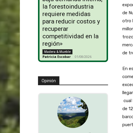
expor
la forestoindustria
de Nu
requiere medidas
para reducir costos y
otro
recuperar
millo
competitividad en la
trozo
región»
merca
Madera & Mueble
de tr
Patricia Escobar
-
01/08/2026
En es
comer
Opinión
exce
llega
cual 
de 12
barco
puer