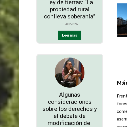
Ley de tierras: “La
propiedad rural
conlleva soberanía”
05/08/2026
Leer más
Más
Algunas
Frent
consideraciones
fores
sobre los derechos y
comen
el debate de
aserr
modificación del
capa