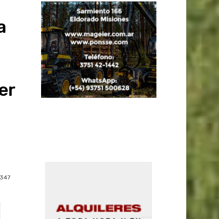
a
er
347