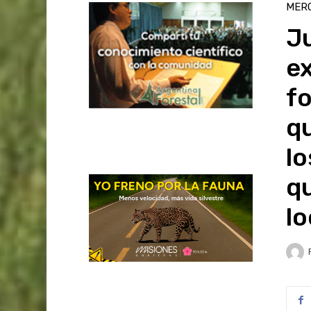
MER
Ju
ex
f
q
l
q
lo