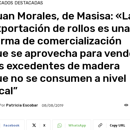
CADOS
DESTACADAS
an Morales, de Masisa: «L
portación de rollos es una
orma de comercialización
ue se aprovecha para vend
os excedentes de madera
ue no se consumen a nivel
cal”
Por
Patricia Escobar
08/08/2019
Facebook
X
WhatsApp
Copy URL