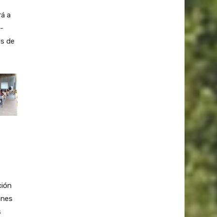
rá a
-
es de
ción
ones
s