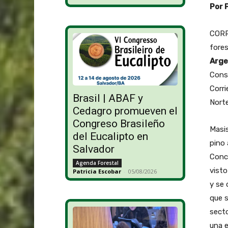
Por 
CORRI
fores
Arge
Conso
Corri
Brasil | ABAF y
Norte
Cedagro promueven el
Congreso Brasileño
Masi
del Eucalipto en
pino 
Salvador
Conc
Agenda Forestal
visto
Patricia Escobar
-
05/08/2026
y se 
que s
secto
una e