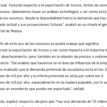
cial forestal respecto a la exportación de trozos. Antes de co
oceso, deberíamos hacer un análisis estratégico y ver cómo está 
e los recursos, desde la disponibilidad hasta la demanda que hay 
do actual y sus proyecciones futuras”, analizó en su charla el ge
tal de Masisa.
tir de este uso de los recursos se podrá evaluar qué significa
zar la exportación de trozos y ver como impacta a la industria l
 abastecimiento, pero también en la relación de precios y volúm
xista. “Del análisis que hacemos en el área de influencia de la em
s evaluado que la demanda potencial de
eucaliptus
esta en los 3
nes de m3 por año y la oferta potencial se sitúa por sobre los 4
nes de m3 por año, especialmente en la madera pulpable, por lo q
ce un excedente que podría ser exportado”, señaló.
do, explicó respecto del pino que “hay una demanda de 1.5 millo