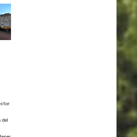
ector
 del
tener