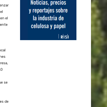
menzar
el
en el
rente
ocal
enes
presa,
.0
ue se
nes de