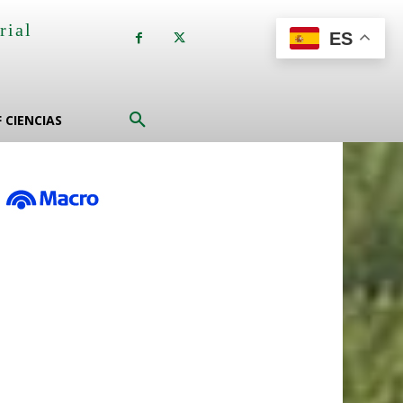
rial
ES
a
F CIENCIAS