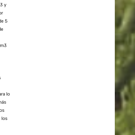
3 y
or
de 5
de
e m3
s
ra lo
más
los
 los