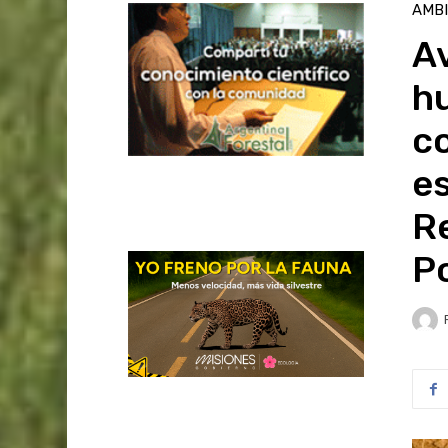
AMB
A
h
co
es
Re
P