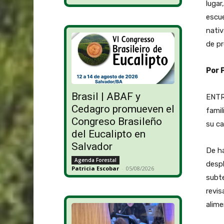
lugar
escue
nativ
de pr
Por 
Brasil | ABAF y
ENTR
Cedagro promueven el
famil
Congreso Brasileño
su ca
del Eucalipto en
Salvador
De h
Agenda Forestal
despl
Patricia Escobar
-
05/08/2026
subte
revis
alime