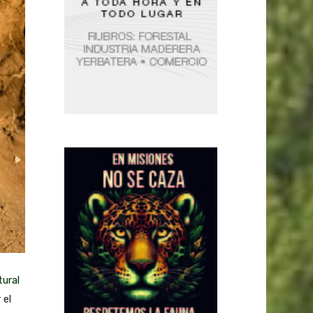
ural
 el