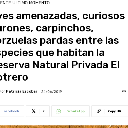
IENTE
ULTIMO MOMENTO
ves amenazadas, curiosos
urones, carpinchos,
rzuelas pardas entre las
pecies que habitan la
serva Natural Privada El
otrero
Por
Patricia Escobar
24/06/2019
Facebook
X
WhatsApp
Copy URL