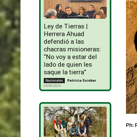
Ley de Tierras |
Herrera Ahuad
defendió a las
chacras misioneras:
“No voy a estar del
lado de quien les
saque la tierra”
Patricia Escobar
-
Nacionales
04/08/2026
Ph: 