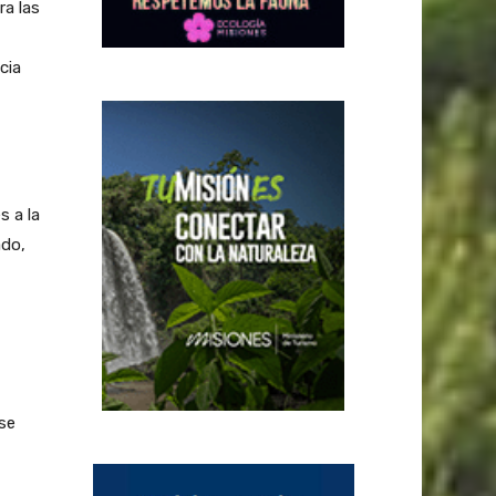
a las
cia
 a la
ado,
 se