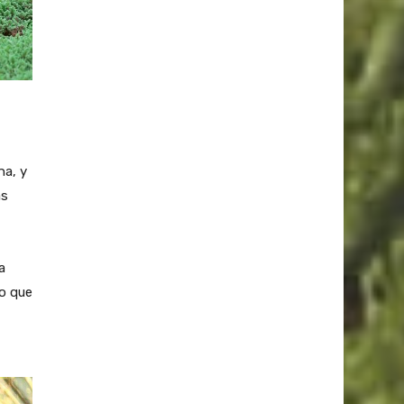
na, y
as
a
lo que