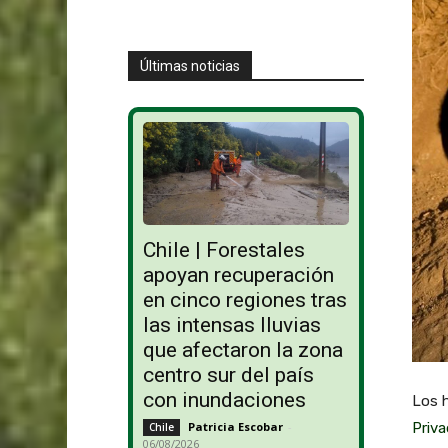
Últimas noticias
Chile | Forestales
apoyan recuperación
en cinco regiones tras
las intensas lluvias
que afectaron la zona
centro sur del país
con inundaciones
Los h
Patricia Escobar
-
Priva
Chile
06/08/2026