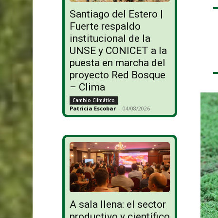
Santiago del Estero |
Fuerte respaldo
institucional de la
UNSE y CONICET a la
puesta en marcha del
proyecto Red Bosque
– Clima
Cambio Climático
Patricia Escobar
-
04/08/2026
A sala llena: el sector
productivo y científico