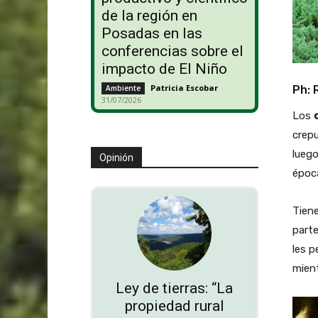
de la región en
Posadas en las
conferencias sobre el
impacto de El Niño
Patricia Escobar
-
Ph: 
Ambiente
31/07/2026
Los
crepu
luego
Opinión
époc
Tiene
parte
les p
mient
Ley de tierras: “La
propiedad rural