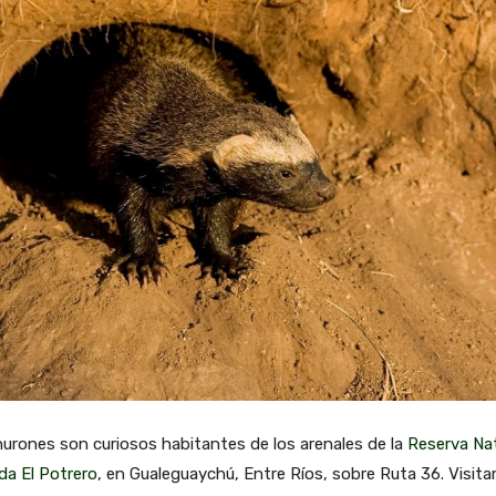
urones son curiosos habitantes de los arenales de la
Reserva Nat
da El Potrero
, en Gualeguaychú, Entre Ríos, sobre Ruta 36. Visitar