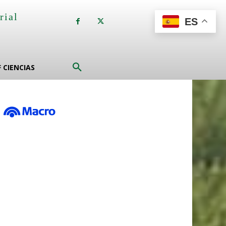
rial
ES
a
F CIENCIAS