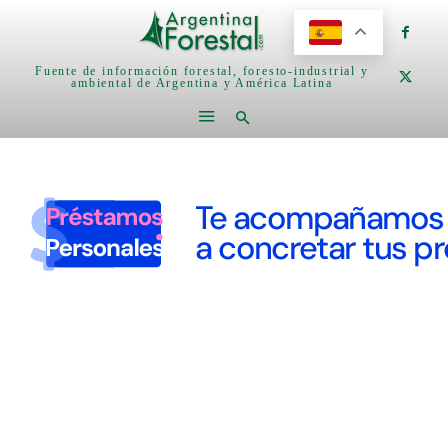
Fuente de información forestal, foresto-industrial y
ambiental de Argentina y América Latina