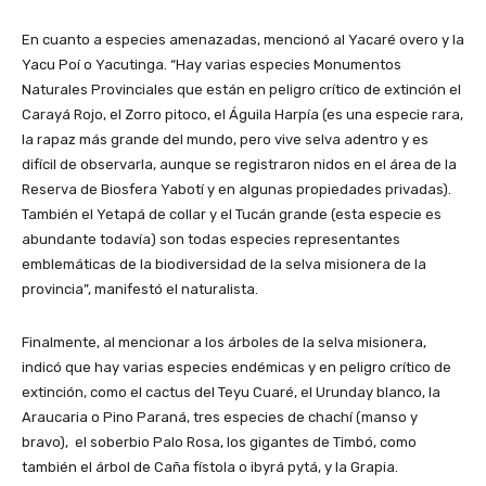
En cuanto a especies amenazadas, mencionó al Yacaré overo y la
Yacu Poí o Yacutinga. “Hay varias especies Monumentos
Naturales Provinciales que están en peligro crítico de extinción el
Carayá Rojo, el Zorro pitoco, el Águila Harpía (es una especie rara,
la rapaz más grande del mundo, pero vive selva adentro y es
difícil de observarla, aunque se registraron nidos en el área de la
Reserva de Biosfera Yabotí y en algunas propiedades privadas).
También el Yetapá de collar y el Tucán grande (esta especie es
abundante todavía) son todas especies representantes
emblemáticas de la biodiversidad de la selva misionera de la
provincia”, manifestó el naturalista.
Finalmente, al mencionar a los árboles de la selva misionera,
indicó que hay varias especies endémicas y en peligro crítico de
extinción, como el cactus del Teyu Cuaré, el Urunday blanco, la
Araucaria o Pino Paraná, tres especies de chachí (manso y
bravo), el soberbio Palo Rosa, los gigantes de Timbó, como
también el árbol de Caña fístola o ibyrá pytá, y la Grapia.