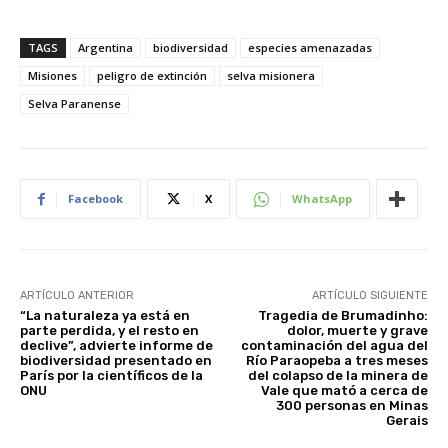
TAGS
Argentina
biodiversidad
especies amenazadas
Misiones
peligro de extinción
selva misionera
Selva Paranense
Facebook
X
WhatsApp
ARTÍCULO ANTERIOR
ARTÍCULO SIGUIENTE
“La naturaleza ya está en
Tragedia de Brumadinho:
parte perdida, y el resto en
dolor, muerte y grave
declive”, advierte informe de
contaminación del agua del
biodiversidad presentado en
Río Paraopeba a tres meses
París por la científicos de la
del colapso de la minera de
ONU
Vale que mató a cerca de
300 personas en Minas
Gerais