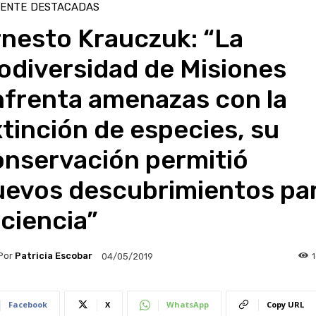
IENTE
DESTACADAS
rnesto Krauczuk: “La
odiversidad de Misiones
nfrenta amenazas con la
tinción de especies, su
onservación permitió
uevos descubrimientos pa
 ciencia”
Por
Patricia Escobar
04/05/2019
Facebook
X
WhatsApp
Copy URL