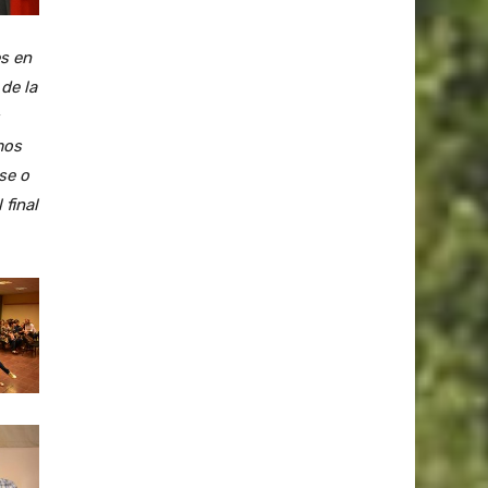
s en
 de la
mos
se o
 final