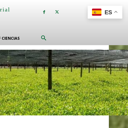
rial
ES
a
F CIENCIAS