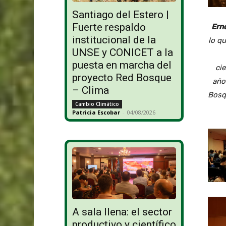
Santiago del Estero |
Fuerte respaldo
Ern
institucional de la
lo qu
UNSE y CONICET a la
puesta en marcha del
ci
proyecto Red Bosque
año
– Clima
Bosqu
Cambio Climático
Patricia Escobar
-
04/08/2026
A sala llena: el sector
productivo y científico