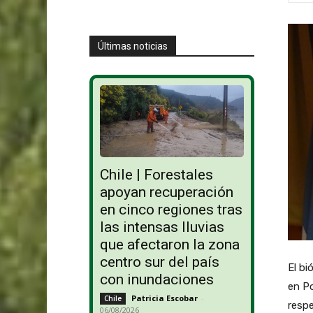
Últimas noticias
Chile | Forestales
apoyan recuperación
en cinco regiones tras
las intensas lluvias
que afectaron la zona
centro sur del país
El bi
con inundaciones
en P
Patricia Escobar
-
Chile
respe
06/08/2026