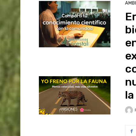
AMB
E
bi
e
ex
c
n
la