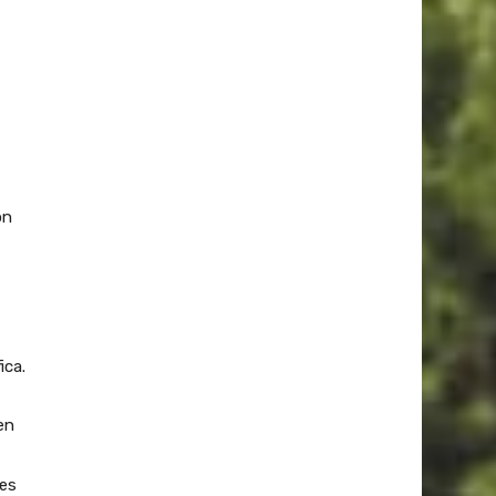
on
ica.
en
les