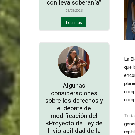
conlleva soberanía”
05/08/2026
Leer más
La Bi
que l
encon
plane
Algunas
compo
consideraciones
sobre los derechos y
compo
el debate de
modificación del
Toda
«Proyecto de Ley de
gener
Inviolabilidad de la
repti