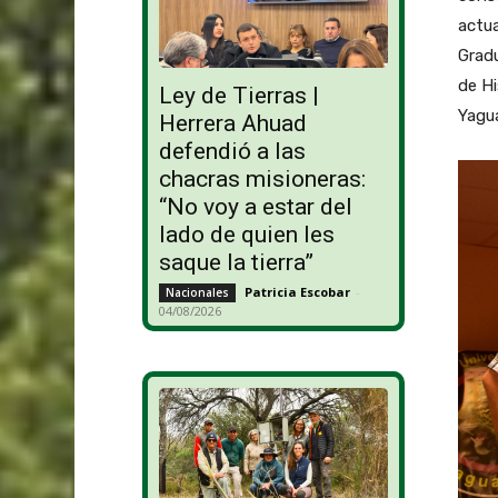
actua
Gradu
de Hi
Ley de Tierras |
Yagua
Herrera Ahuad
defendió a las
chacras misioneras:
“No voy a estar del
lado de quien les
saque la tierra”
Patricia Escobar
-
Nacionales
04/08/2026