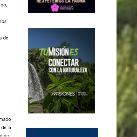
ogo,
rsos
s de
lmado
 de la
d de