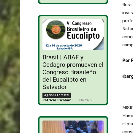
flora
inves
profe
Natur
conoc
campo
Brasil | ABAF y
Por 
Cedagro promueven el
Congreso Brasileño
@arg
del Eucalipto en
Salvador
Agenda Forestal
Patricia Escobar
-
05/08/2026
MISIO
Human
el ma
conse