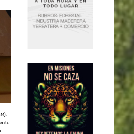
aM),
iento
a