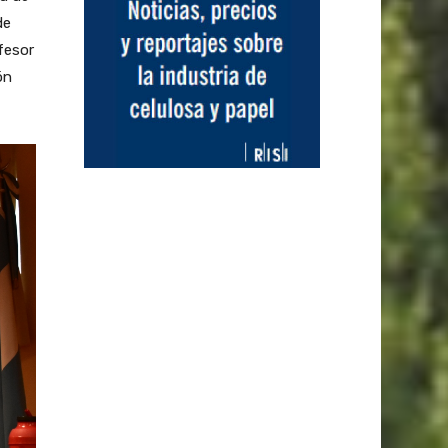
de
fesor
ón