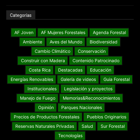
Categorías
AF Joven
AF Mujeres Forestales
Agenda Forestal
Ambiente
Aves del Mundo
Biodiversidad
Cambio Climático
Conservación
Construir con Madera
Contenido Patrocinado
Costa Rica
Destacadas
Educación
Energías Renovables
Galería de videos
Guia Forestal
Institucionales
Legislación y proyectos
Manejo de Fuego
Memorias&Reconocimientos
Opinión
Parques Nacionales
Precios de Productos Forestales
Pueblos Originarios
Reservas Naturales Privadas
Salud
Sur Forestal
Tecnologías