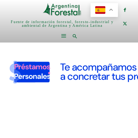
Fuente de información forestal, foresto-industrial y
ambiental de Argentina y América Latina