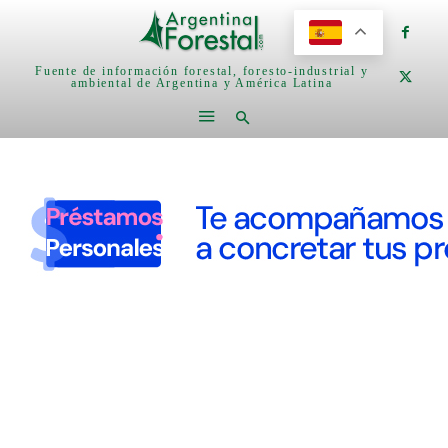
Fuente de información forestal, foresto-industrial y
ambiental de Argentina y América Latina