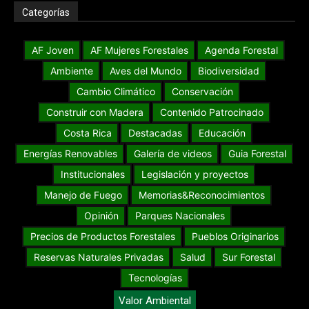
Categorías
AF Joven
AF Mujeres Forestales
Agenda Forestal
Ambiente
Aves del Mundo
Biodiversidad
Cambio Climático
Conservación
Construir con Madera
Contenido Patrocinado
Costa Rica
Destacadas
Educación
Energías Renovables
Galería de videos
Guia Forestal
Institucionales
Legislación y proyectos
Manejo de Fuego
Memorias&Reconocimientos
Opinión
Parques Nacionales
Precios de Productos Forestales
Pueblos Originarios
Reservas Naturales Privadas
Salud
Sur Forestal
Tecnologías
Valor Ambiental