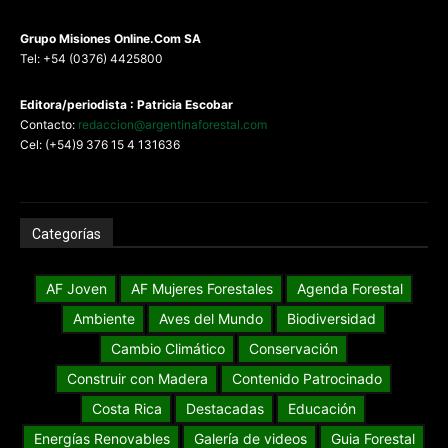
G
rupo Misiones
Online.Com
SA
Tel: +54 (0376) 4425800
Editora/periodista : Patricia Escobar
Contacto:
redaccion@argentinaforestal.com
Cel: (+54)9 376 15 4 131636
Categorías
AF Joven
AF Mujeres Forestales
Agenda Forestal
Ambiente
Aves del Mundo
Biodiversidad
Cambio Climático
Conservación
Construir con Madera
Contenido Patrocinado
Costa Rica
Destacadas
Educación
Energías Renovables
Galería de videos
Guia Forestal