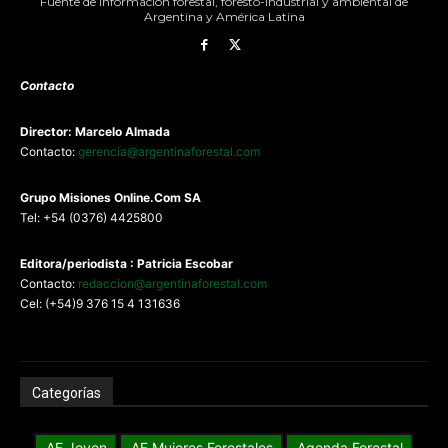
Fuente de información forestal, foresto-industrial y ambiental de
Argentina y América Latina
Contacto
Director: Marcelo Almada
Contacto:
gerencia@argentinaforestal.com
G
rupo Misiones
Online.Com
SA
Tel: +54 (0376) 4425800
Editora/periodista : Patricia Escobar
Contacto:
redaccion@argentinaforestal.com
Cel: (+54)9 376 15 4 131636
Categorías
AF Joven
AF Mujeres Forestales
Agenda Forestal