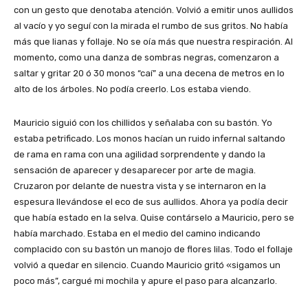
con un gesto que denotaba atención. Volvió a emitir unos aullidos
al vacío y yo seguí con la mirada el rumbo de sus gritos. No había
más que lianas y follaje. No se oía más que nuestra respiración. Al
momento, como una danza de sombras negras, comenzaron a
saltar y gritar 20 ó 30 monos “caí” a una decena de metros en lo
alto de los árboles. No podía creerlo. Los estaba viendo.
Mauricio siguió con los chillidos y señalaba con su bastón. Yo
estaba petrificado. Los monos hacían un ruido infernal saltando
de rama en rama con una agilidad sorprendente y dando la
sensación de aparecer y desaparecer por arte de magia.
Cruzaron por delante de nuestra vista y se internaron en la
espesura llevándose el eco de sus aullidos. Ahora ya podía decir
que había estado en la selva. Quise contárselo a Mauricio, pero se
había marchado. Estaba en el medio del camino indicando
complacido con su bastón un manojo de flores lilas. Todo el follaje
volvió a quedar en silencio. Cuando Mauricio gritó «sigamos un
poco más”, cargué mi mochila y apure el paso para alcanzarlo.