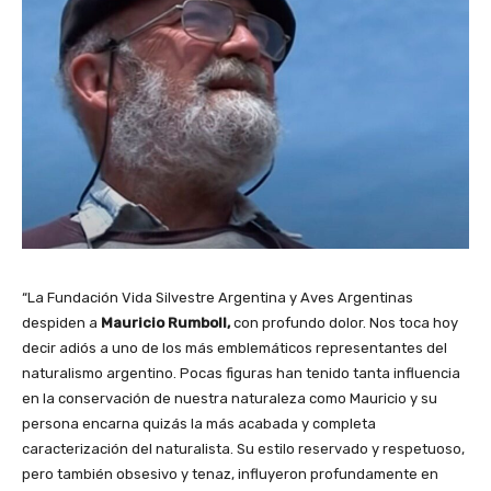
t
o
r
d
e
a
u
d
i
o
“La Fundación Vida Silvestre Argentina y Aves Argentinas
despiden a
Mauricio Rumboll,
con profundo dolor. Nos toca hoy
decir adiós a uno de los más emblemáticos representantes del
naturalismo argentino. Pocas figuras han tenido tanta influencia
en la conservación de nuestra naturaleza como Mauricio y su
persona encarna quizás la más acabada y completa
caracterización del naturalista. Su estilo reservado y respetuoso,
pero también obsesivo y tenaz, influyeron profundamente en