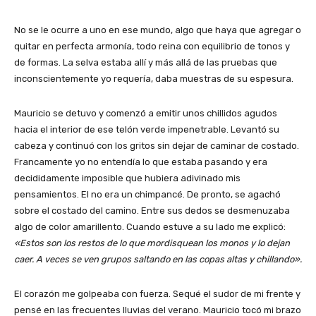
No se le ocurre a uno en ese mundo, algo que haya que agregar o
quitar en perfecta armonía, todo reina con equilibrio de tonos y
de formas. La selva estaba allí y más allá de las pruebas que
inconscientemente yo requería, daba muestras de su espesura.
Mauricio se detuvo y comenzó a emitir unos chillidos agudos
hacia el interior de ese telón verde impenetrable. Levantó su
cabeza y continuó con los gritos sin dejar de caminar de costado.
Francamente yo no entendía lo que estaba pasando y era
decididamente imposible que hubiera adivinado mis
pensamientos. El no era un chimpancé. De pronto, se agachó
sobre el costado del camino. Entre sus dedos se desmenuzaba
algo de color amarillento. Cuando estuve a su lado me explicó:
«Estos son los restos de lo que mordisquean los monos y lo dejan
caer. A veces se ven grupos saltando en las copas altas y chillando».
El corazón me golpeaba con fuerza. Sequé el sudor de mi frente y
pensé en las frecuentes lluvias del verano. Mauricio tocó mi brazo