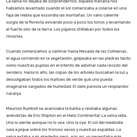
La selva no dejaba de sorprendernos. Aquella mañana nos
habíamos levantado cuando el sol comenzaba a colarse en una
faja de niebla que escondía las montañas. Un vaho caliente
surgía de la floresta avivando poco a poco los tonos y levantando
el fuerte olor de la tierra. Los pájaros chillaban por todos los
rincones.
Cuando comenzamos a caminar hacia Mesada de las Colmenas,
el agua corriendo en la vegetación, golpeaba en las piedras tanto
como nuestras pupilas en el intento de adivinar cada recodo del
sendero. Hacia lo alto, las copas de los arboles buscaban la luz y
descolgaban todos los matices de verde que uno pueda
imaginarse cargados de humedad. El cielo parecía un resplandor
naranja.
Mauricio Rumboll se acariciaba la barba y relataba algunas
anécdotas de Eric Shipton en el Hielo Continental. La selva latía.
Uno lo siente aunque no lo vea. Uno la oye. El sol del mediodía
caía a pique sobre los troncos secos y nuestras espaldas. La
selva estaba a mi alrededor pero, aún así, yo necesitaba más