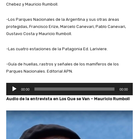
Chebez y Mauricio Rumboll.
-Los Parques Nacionales de la Argentina y sus otras áreas
protegidas, Francisco Erize, Marcelo Canevari, Pablo Canevari,
Gustavo Costa y Mauricio Rumboll.
-Las cuatro estaciones de la Patagonia Ed. Lariviere.
-Guía de huellas, rastros y señales de los mamíferos de los
Parques Nacionales. Editorial APN.
R
00:00
00:00
e
Audio de la entrevista en Los Que se Van – Mauricio Rumboll
p
r
o
d
u
c