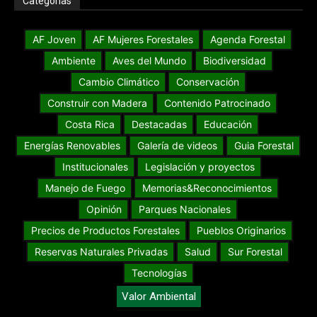
Categorías
AF Joven
AF Mujeres Forestales
Agenda Forestal
Ambiente
Aves del Mundo
Biodiversidad
Cambio Climático
Conservación
Construir con Madera
Contenido Patrocinado
Costa Rica
Destacadas
Educación
Energías Renovables
Galería de videos
Guia Forestal
Institucionales
Legislación y proyectos
Manejo de Fuego
Memorias&Reconocimientos
Opinión
Parques Nacionales
Precios de Productos Forestales
Pueblos Originarios
Reservas Naturales Privadas
Salud
Sur Forestal
Tecnologías
Valor Ambiental