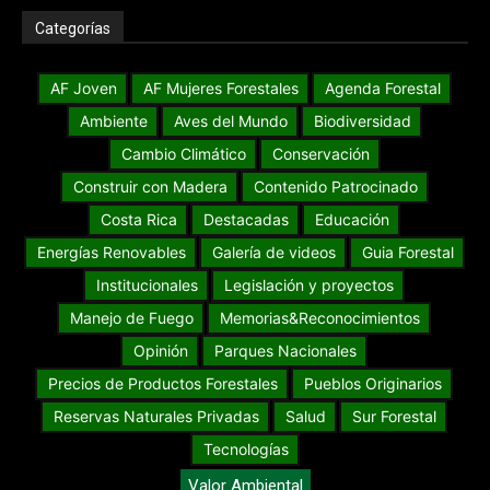
Categorías
AF Joven
AF Mujeres Forestales
Agenda Forestal
Ambiente
Aves del Mundo
Biodiversidad
Cambio Climático
Conservación
Construir con Madera
Contenido Patrocinado
Costa Rica
Destacadas
Educación
Energías Renovables
Galería de videos
Guia Forestal
Institucionales
Legislación y proyectos
Manejo de Fuego
Memorias&Reconocimientos
Opinión
Parques Nacionales
Precios de Productos Forestales
Pueblos Originarios
Reservas Naturales Privadas
Salud
Sur Forestal
Tecnologías
Valor Ambiental