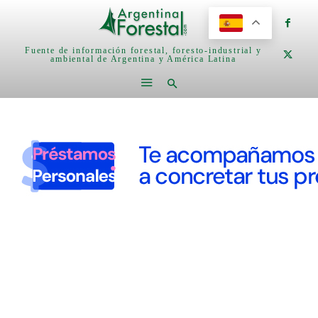
Fuente de información forestal, foresto-industrial y
ambiental de Argentina y América Latina