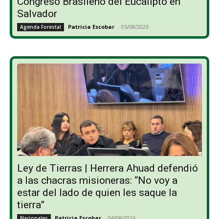
Congreso Brasileño del Eucalipto en
Salvador
Patricia Escobar
-
05/08/2026
Agenda Forestal
Ley de Tierras | Herrera Ahuad defendió
a las chacras misioneras: “No voy a
estar del lado de quien les saque la
tierra”
Patricia Escobar
-
04/08/2026
Nacionales