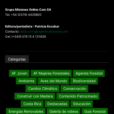
G
rupo Misiones
Online.Com
SA
Tel: +54 (0376) 4425800
Editora/periodista : Patricia Escobar
Contacto:
redaccion@argentinaforestal.com
Cel: (+54)9 376 15 4 131636
Categorías
AF Joven
AF Mujeres Forestales
Agenda Forestal
Ambiente
Aves del Mundo
Biodiversidad
Cambio Climático
Conservación
Construir con Madera
Contenido Patrocinado
Costa Rica
Destacadas
Educación
Energías Renovables
Galería de videos
Guia Forestal