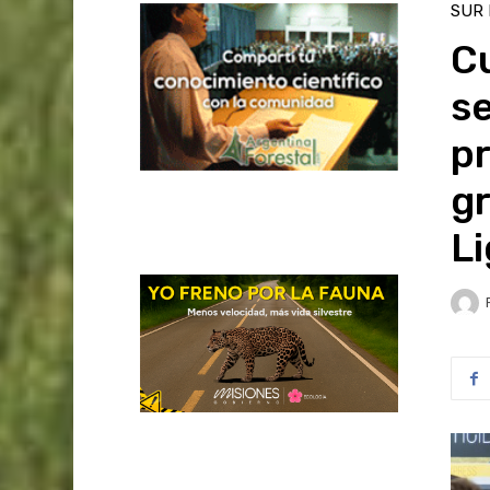
SUR
Cu
se
pr
gr
L