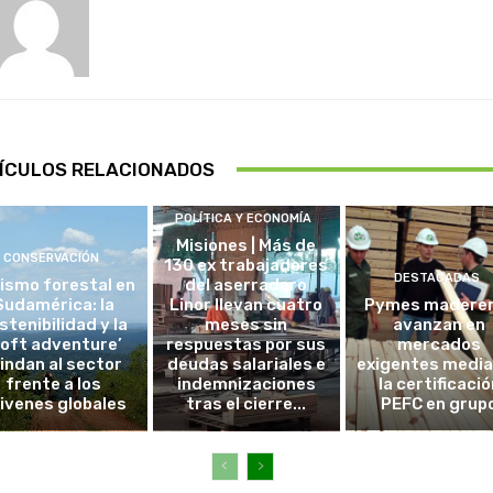
ÍCULOS RELACIONADOS
POLÍTICA Y ECONOMÍA
Misiones | Más de
CONSERVACIÓN
130 ex trabajadores
DESTACADAS
ismo forestal en
del aserradero
Sudamérica: la
Linor llevan cuatro
Pymes madere
stenibilidad y la
meses sin
avanzan en
soft adventure’
respuestas por sus
mercados
lindan al sector
deudas salariales e
exigentes medi
frente a los
indemnizaciones
la certificació
ivenes globales
tras el cierre...
PEFC en grup