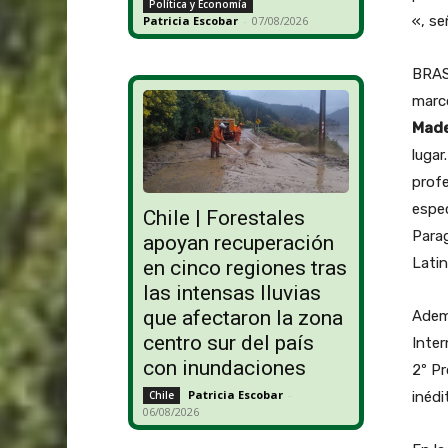
Política y Economía
«, se
Patricia Escobar
-
07/08/2026
BRASI
marc
Made
lugar
profe
espec
Chile | Forestales
Parag
apoyan recuperación
Latin
en cinco regiones tras
las intensas lluvias
que afectaron la zona
Adem
centro sur del país
Inter
con inundaciones
2º Pr
Patricia Escobar
-
inédi
Chile
06/08/2026