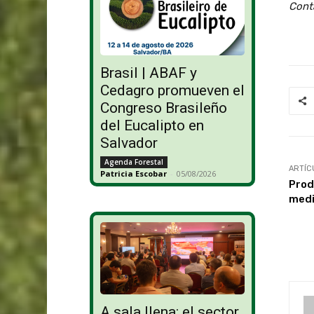
Cont
Brasil | ABAF y
Cedagro promueven el
Congreso Brasileño
del Eucalipto en
Salvador
Agenda Forestal
ARTÍC
Patricia Escobar
-
05/08/2026
Prod
medi
A sala llena: el sector