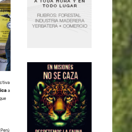
ctiva
ica
a
rque
 Perú