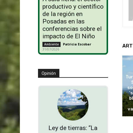
productivo y científico
de la región en
Posadas en las
conferencias sobre el
impacto de El Niño
Patricia Escobar
-
Ambiente
ART
31/07/2026
Opinión
Tur
so
‘
b
va
Ley de tierras: “La