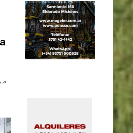
la
239