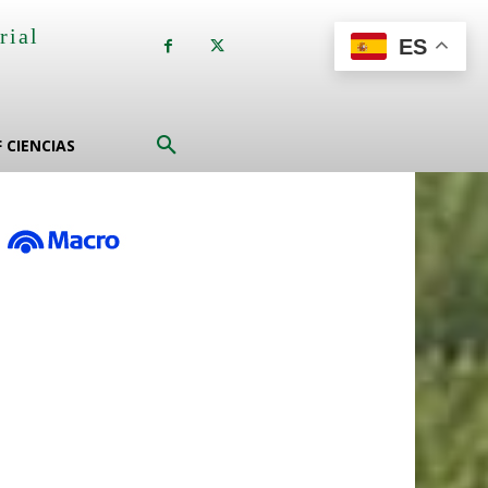
rial
ES
a
F CIENCIAS