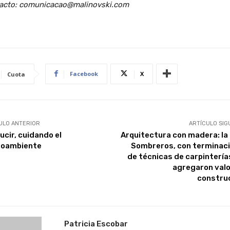
acto: comunicacao@malinovski.com
Facebook
X
Cuota
ULO ANTERIOR
ARTÍCULO SIG
ucir, cuidando el
Arquitectura con madera: la
oambiente
Sombreros, con terminac
de técnicas de carpintería
agregaron valor
constru
Patricia Escobar