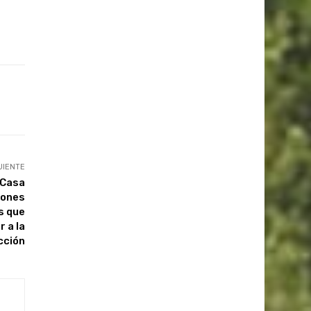
UIENTE
 Casa
iones
s que
 a la
cción