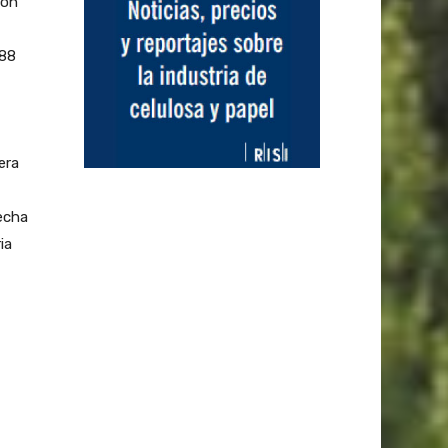
ión
188
era
echa
ia