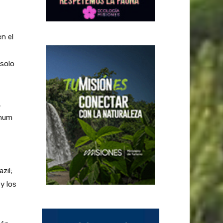
n el
 solo
,
gnum
zil;
y los