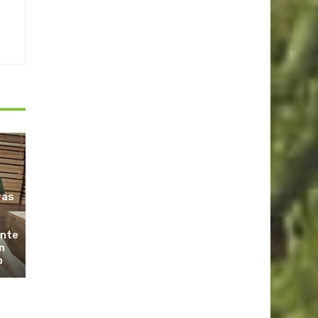
ras
ante
n
o