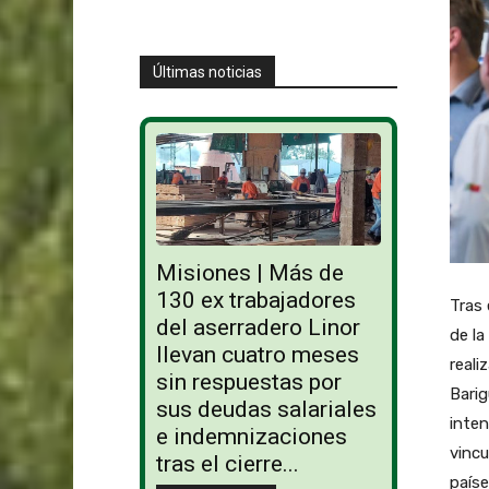
Últimas noticias
Misiones | Más de
130 ex trabajadores
Tras 
del aserradero Linor
de la
llevan cuatro meses
reali
sin respuestas por
Barig
sus deudas salariales
inten
e indemnizaciones
vincu
tras el cierre...
paíse