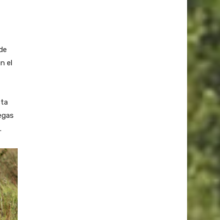
de
n el
sta
legas
.