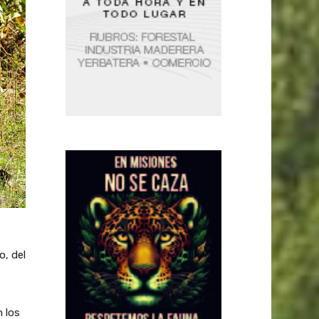
o, del
 los