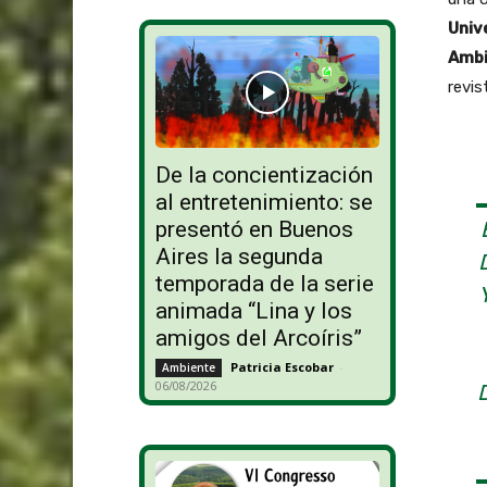
Univ
Ambi
revis
De la concientización
al entretenimiento: se
presentó en Buenos
Aires la segunda
temporada de la serie
animada “Lina y los
amigos del Arcoíris”
Patricia Escobar
-
Ambiente
06/08/2026