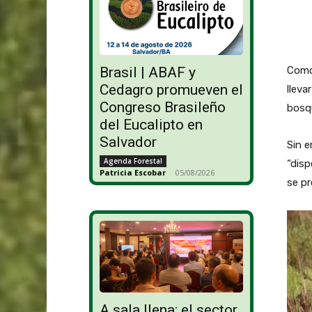
Como 
Brasil | ABAF y
Cedagro promueven el
lleva
Congreso Brasileño
bosq
del Eucalipto en
Salvador
Sin e
Agenda Forestal
“disp
Patricia Escobar
-
05/08/2026
se pr
A sala llena: el sector