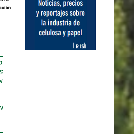
ación
O
S
N
N