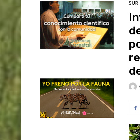
SUR
In
de
po
re
d