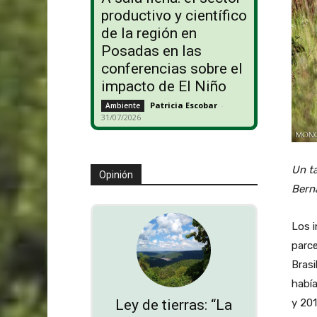
productivo y científico
de la región en
Posadas en las
conferencias sobre el
impacto de El Niño
Patricia Escobar
-
Ambiente
31/07/2026
Un t
Opinión
Bern
Los i
parce
Brasi
había
y 201
Ley de tierras: “La