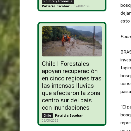
Política y Economía
bosqu
Patricia Escobar
-
07/08/2026
dejan
esto 
Fuen
BRASI
inves
Chile | Forestales
tapir
apoyan recuperación
bosq
en cinco regiones tras
conse
las intensas lluvias
paisa
que afectaron la zona
centro sur del país
con inundaciones
“El p
bosq
Patricia Escobar
-
Chile
06/08/2026
repre
una 