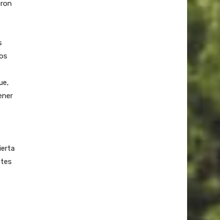
eron
s
los
ue,
ener
ierta
otes