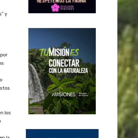
s” y
 por
os
mo
estos
en los
o
en la