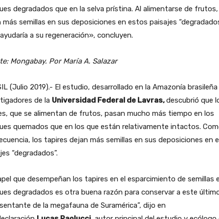
es degradados que en la selva prístina. Al alimentarse de frutos,
 más semillas en sus deposiciones en estos paisajes “degradado
ayudaría a su regeneración», concluyen.
te: Mongabay. Por María A. Salazar
L (Julio 2019).- El estudio, desarrollado en la Amazonía brasileña
tigadores de la
Universidad Federal de Lavras,
descubrió que l
es, que se alimentan de frutos, pasan mucho más tiempo en los
ues quemados que en los que están relativamente intactos. Co
cuencia, los tapires dejan más semillas en sus deposiciones en 
jes “degradados”.
apel que desempeñan los tapires en el esparcimiento de semillas 
ues degradados es otra buena razón para conservar a este últim
sentante de la megafauna de Suramérica”, dijo en
declaración
Lucas Paolucci
, autor principal del estudio y ecólogo 