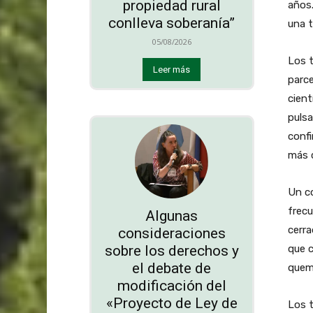
propiedad rural
años.
conlleva soberanía”
una t
05/08/2026
Los t
Leer más
parc
cient
pulsa
confi
más 
Un c
frecu
Algunas
cerra
consideraciones
sobre los derechos y
que c
el debate de
quema
modificación del
«Proyecto de Ley de
Los t