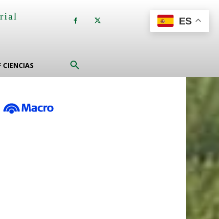
rial
ES
a
F CIENCIAS