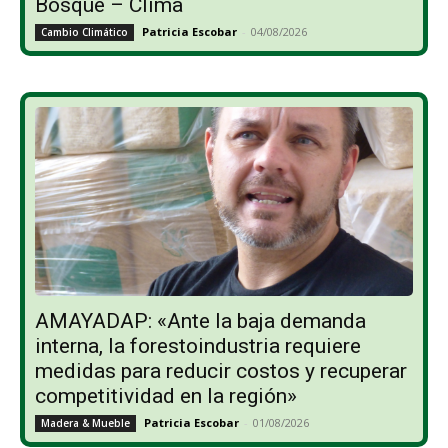
Bosque – Clima
Patricia Escobar
-
04/08/2026
Cambio Climático
AMAYADAP: «Ante la baja demanda
interna, la forestoindustria requiere
medidas para reducir costos y recuperar
competitividad en la región»
Patricia Escobar
-
01/08/2026
Madera & Mueble