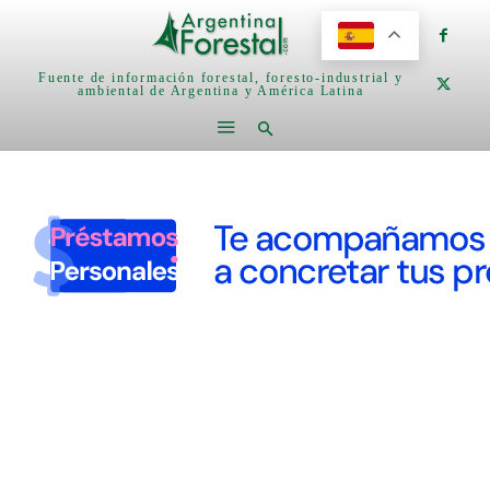
Fuente de información forestal, foresto-industrial y
ambiental de Argentina y América Latina