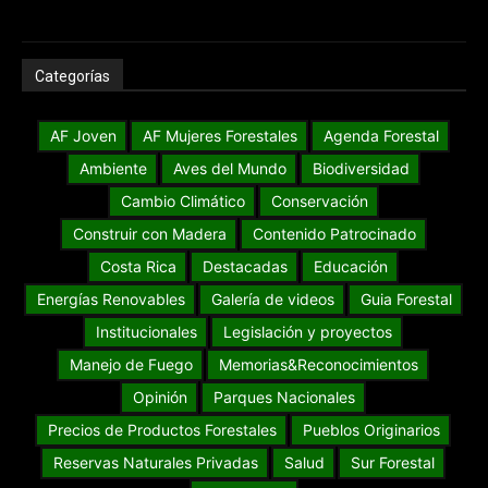
Categorías
AF Joven
AF Mujeres Forestales
Agenda Forestal
Ambiente
Aves del Mundo
Biodiversidad
Cambio Climático
Conservación
Construir con Madera
Contenido Patrocinado
Costa Rica
Destacadas
Educación
Energías Renovables
Galería de videos
Guia Forestal
Institucionales
Legislación y proyectos
Manejo de Fuego
Memorias&Reconocimientos
Opinión
Parques Nacionales
Precios de Productos Forestales
Pueblos Originarios
Reservas Naturales Privadas
Salud
Sur Forestal