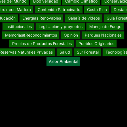
ves del Mundo
Biodiversidad
Cambio Climático
Conservaci
truir con Madera
Contenido Patrocinado
Costa Rica
Destac
ducación
Energías Renovables
Galería de videos
Guia Forest
Institucionales
Legislación y proyectos
Manejo de Fuego
Memorias&Reconocimientos
Opinión
Parques Nacionales
Precios de Productos Forestales
Pueblos Originarios
Reservas Naturales Privadas
Salud
Sur Forestal
Tecnología
Valor Ambiental