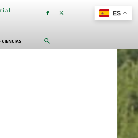
rial
ES
a
F CIENCIAS