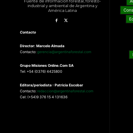
Fuente de información forestal, foresto-
A
industrial y ambiental de Argentina y
Cons
América Latina
E
Contacto
Director: Marcelo Almada
Contacto:
gerencia@argentinaforestal.com
G
rupo Misiones
Online.Com
SA
Tel: +54 (0376) 4425800
Editora/periodista : Patricia Escobar
Contacto:
redaccion@argentinaforestal.com
Cel: (+54)9 376 15 4 131636