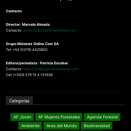
Contacto
Director: Marcelo Almada
Contacto:
gerencia@argentinaforestal.com
G
rupo Misiones
Online.Com
SA
Tel: +54 (0376) 4425800
Editora/periodista : Patricia Escobar
Contacto:
redaccion@argentinaforestal.com
Cel: (+54)9 376 15 4 131636
Categorías
AF Joven
AF Mujeres Forestales
Agenda Forestal
Ambiente
Aves del Mundo
Biodiversidad