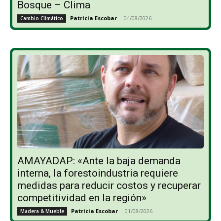
Bosque – Clima
Patricia Escobar
-
04/08/2026
Cambio Climático
AMAYADAP: «Ante la baja demanda
interna, la forestoindustria requiere
medidas para reducir costos y recuperar
competitividad en la región»
Patricia Escobar
-
01/08/2026
Madera & Mueble