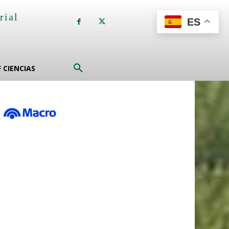
rial
ES
a
F CIENCIAS