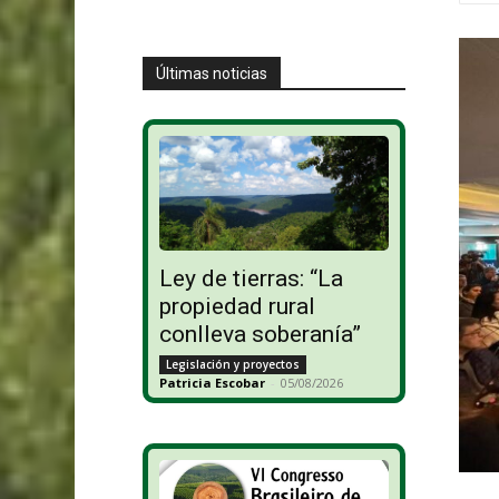
Últimas noticias
Ley de tierras: “La
propiedad rural
conlleva soberanía”
Legislación y proyectos
Patricia Escobar
-
05/08/2026