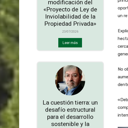
princ
modificación del
oport
«Proyecto de Ley de
un re
Inviolabilidad de la
Propiedad Privada»
Expli
23/07/2026
hectá
Leer más
cerc
gener
No ob
aumen
dentr
«Deb
La cuestión tierra: un
comp
desafío estructural
inter
para el desarrollo
sostenible y la