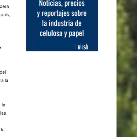
adera
 país,
o
del
a la
 la
las
 lo