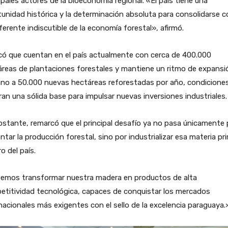
ipales actores de la bioeconomía regional. «El país tiene una
unidad histórica y la determinación absoluta para consolidarse 
ferente indiscutible de la economía forestal», afirmó.
có que cuentan en el país actualmente con cerca de 400.000
reas de plantaciones forestales y mantiene un ritmo de expansi
ano a 50.000 nuevas hectáreas reforestadas por año, condicione
an una sólida base para impulsar nuevas inversiones industriales.
stante, remarcó que el principal desafío ya no pasa únicamente 
tar la producción forestal, sino por industrializar esa materia pr
o del país.
emos transformar nuestra madera en productos de alta
etitividad tecnológica, capaces de conquistar los mercados
nacionales más exigentes con el sello de la excelencia paraguaya.