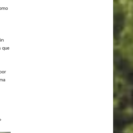
como
ón
s que
por
ima
»