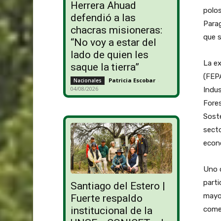
Herrera Ahuad
polos
defendió a las
Parag
chacras misioneras:
que s
“No voy a estar del
lado de quien les
La ex
saque la tierra”
(FEPA
Patricia Escobar
-
Nacionales
04/08/2026
Indus
Fores
Soste
secto
econ
Uno d
parti
Santiago del Estero |
mayo
Fuerte respaldo
comer
institucional de la