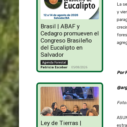
La se
y vie
parag
Brasil | ABAF y
creci
Cedagro promueven el
fores
Congreso Brasileño
agreg
del Eucalipto en
Salvador
Agenda Forestal
Patricia Escobar
-
05/08/2026
Por 
@arg
Foto
ASUNC
Ley de Tierras |
estra