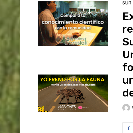
SUR
E
re
Su
Ur
fo
un
de