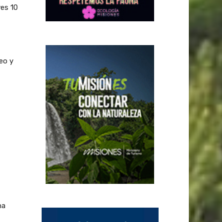
ves 10
eo y
na