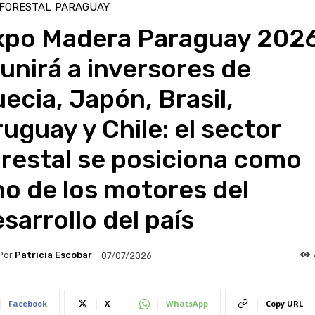
 FORESTAL
PARAGUAY
xpo Madera Paraguay 202
unirá a inversores de
ecia, Japón, Brasil,
uguay y Chile: el sector
restal se posiciona como
o de los motores del
sarrollo del país
Por
Patricia Escobar
07/07/2026
Facebook
X
WhatsApp
Copy URL