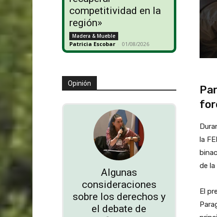
competitividad en la
región»
Madera & Mueble
Patricia Escobar
-
01/08/2026
Opinión
Par
for
Duran
la FE
binac
de la
Algunas
consideraciones
El p
sobre los derechos y
Parag
el debate de