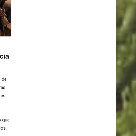
cia
o de
ras
tes
o que
los