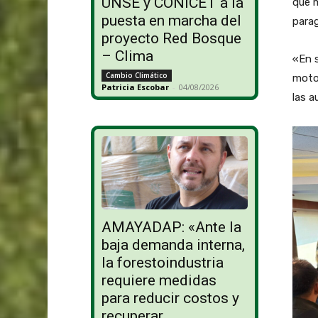
UNSE y CONICET a la
que m
puesta en marcha del
para
proyecto Red Bosque
– Clima
«En s
Cambio Climático
motor
Patricia Escobar
-
04/08/2026
las a
AMAYADAP: «Ante la
baja demanda interna,
la forestoindustria
requiere medidas
para reducir costos y
recuperar