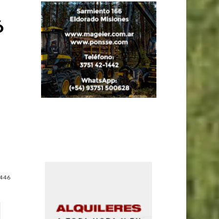
6
446