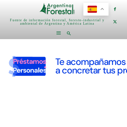
Fuente de información forestal, foresto-industrial y
ambiental de Argentina y América Latina