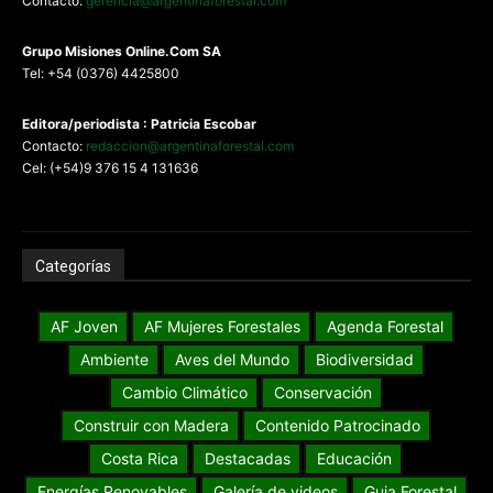
Contacto:
gerencia@argentinaforestal.com
G
rupo Misiones
Online.Com
SA
Tel: +54 (0376) 4425800
Editora/periodista : Patricia Escobar
Contacto:
redaccion@argentinaforestal.com
Cel: (+54)9 376 15 4 131636
Categorías
AF Joven
AF Mujeres Forestales
Agenda Forestal
Ambiente
Aves del Mundo
Biodiversidad
Cambio Climático
Conservación
Construir con Madera
Contenido Patrocinado
Costa Rica
Destacadas
Educación
Energías Renovables
Galería de videos
Guia Forestal