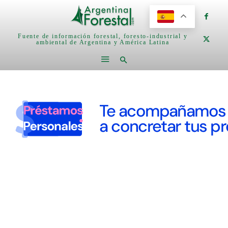
Fuente de información forestal, foresto-industrial y
ambiental de Argentina y América Latina