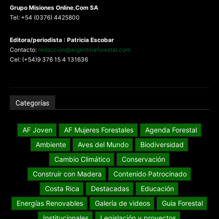
G
rupo Misiones
Online.Com
SA
Tel: +54 (0376) 4425800
Editora/periodista : Patricia Escobar
Contacto:
redaccion@argentinaforestal.com
Cel: (+54)9 376 15 4 131636
Categorías
AF Joven
AF Mujeres Forestales
Agenda Forestal
Ambiente
Aves del Mundo
Biodiversidad
Cambio Climático
Conservación
Construir con Madera
Contenido Patrocinado
Costa Rica
Destacadas
Educación
Energías Renovables
Galería de videos
Guia Forestal
Institucionales
Legislación y proyectos