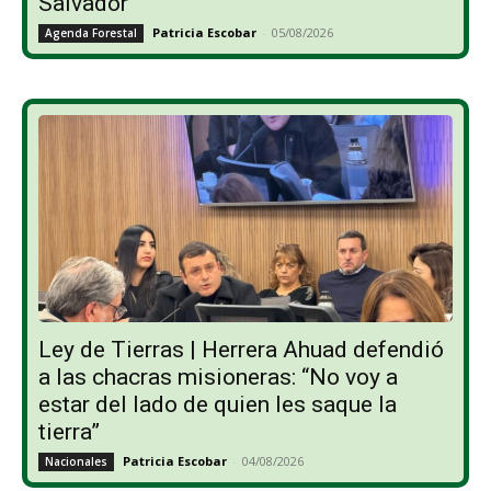
Salvador
Patricia Escobar
-
05/08/2026
Agenda Forestal
Ley de Tierras | Herrera Ahuad defendió
a las chacras misioneras: “No voy a
estar del lado de quien les saque la
tierra”
Patricia Escobar
-
04/08/2026
Nacionales