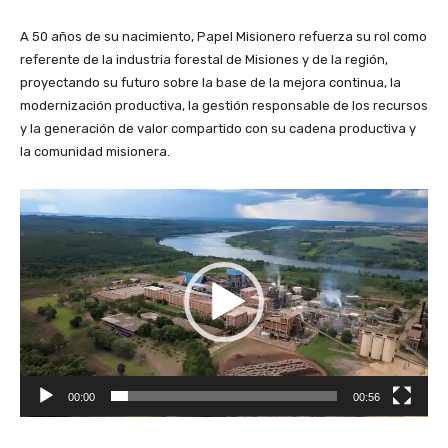
A 50 años de su nacimiento, Papel Misionero refuerza su rol como
referente de la industria forestal de Misiones y de la región,
proyectando su futuro sobre la base de la mejora continua, la
modernización productiva, la gestión responsable de los recursos
y la generación de valor compartido con su cadena productiva y
la comunidad misionera.
R
e
p
r
o
d
u
c
t
00:00
00:56
o
r