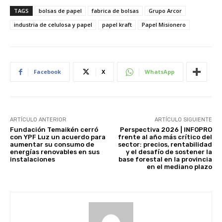
d
TAGS
bolsas de papel
fabrica de bolsas
Grupo Arcor
e
industria de celulosa y papel
papel kraft
Papel Misionero
v
í
d
e
o
Facebook
X
WhatsApp
ARTÍCULO ANTERIOR
ARTÍCULO SIGUIENTE
Fundación Temaikén cerró
Perspectiva 2026 | INFOPRO
con YPF Luz un acuerdo para
frente al año más crítico del
aumentar su consumo de
sector: precios, rentabilidad
energías renovables en sus
y el desafío de sostener la
instalaciones
base forestal en la provincia
en el mediano plazo