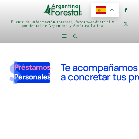
Fuente de información forestal, foresto-industrial y
ambiental de Argentina y América Latina