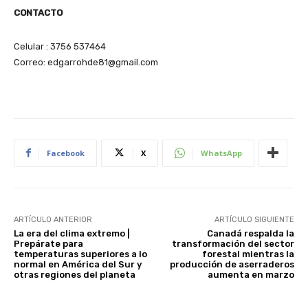
CONTACTO
Celular : 3756 537464
Correo: edgarrohde81@gmail.com
Facebook
X
WhatsApp
ARTÍCULO ANTERIOR
ARTÍCULO SIGUIENTE
La era del clima extremo |
Canadá respalda la
Prepárate para
transformación del sector
temperaturas superiores a lo
forestal mientras la
normal en América del Sur y
producción de aserraderos
otras regiones del planeta
aumenta en marzo