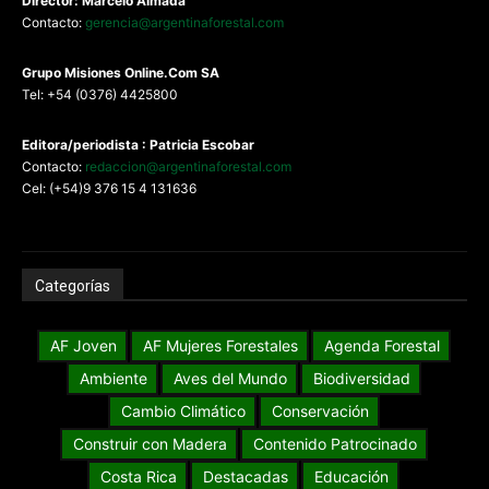
Director: Marcelo Almada
Contacto:
gerencia@argentinaforestal.com
G
rupo Misiones
Online.Com
SA
Tel: +54 (0376) 4425800
Editora/periodista : Patricia Escobar
Contacto:
redaccion@argentinaforestal.com
Cel: (+54)9 376 15 4 131636
Categorías
AF Joven
AF Mujeres Forestales
Agenda Forestal
Ambiente
Aves del Mundo
Biodiversidad
Cambio Climático
Conservación
Construir con Madera
Contenido Patrocinado
Costa Rica
Destacadas
Educación