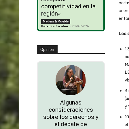
parte
competitividad en la
orien
región»
entor
Madera & Mueble
Patricia Escobar
-
01/08/2026
Los 
1.
Opinión
cu
Má
LE
vi
3 
(a
Algunas
y 
consideraciones
sobre los derechos y
10
el debate de
el