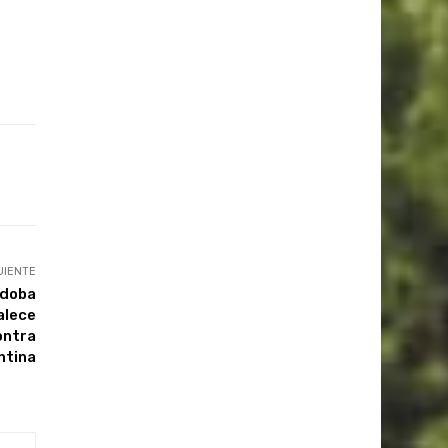
UIENTE
rdoba
alece
ontra
ntina