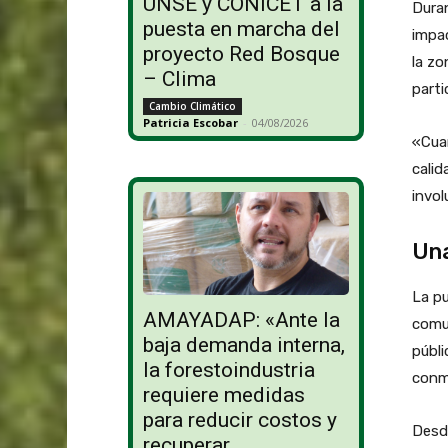
UNSE y CONICET a la
Duran
puesta en marcha del
impac
proyecto Red Bosque
la zo
– Clima
parti
Cambio Climático
Patricia Escobar
-
04/08/2026
«Cuan
calid
invol
Una
La pu
AMAYADAP: «Ante la
comun
baja demanda interna,
públi
la forestoindustria
conm
requiere medidas
para reducir costos y
Desde
recuperar