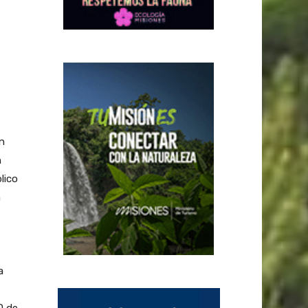
n
n
lico
n
a
D de