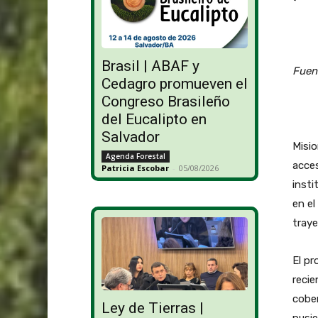
Brasil | ABAF y
Fuen
Cedagro promueven el
Congreso Brasileño
del Eucalipto en
Salvador
Misio
Agenda Forestal
acce
Patricia Escobar
-
05/08/2026
insti
en el
tray
El p
recie
cober
Ley de Tierras |
pusi