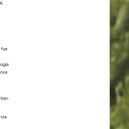
l,
 fue
logía
ance
stión
anza