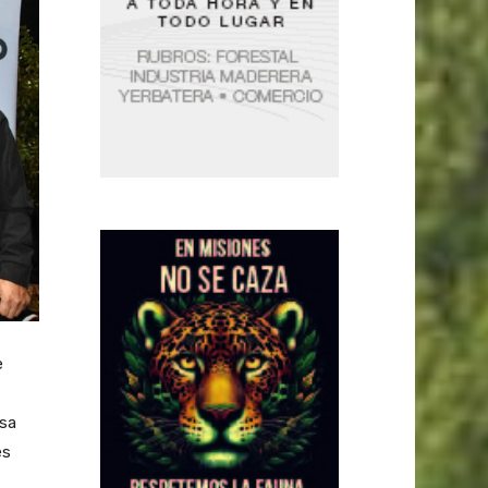
e
osa
es