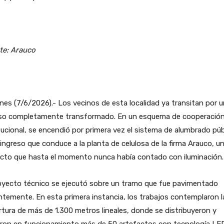
te: Arauco
nes (7/6/2026).- Los vecinos de esta localidad ya transitan por u
so completamente transformado. En un esquema de cooperació
tucional, se encendió por primera vez el sistema de alumbrado púb
 ingreso que conduce a la planta de celulosa de la firma Arauco, u
ecto que hasta el momento nunca había contado con iluminación.
royecto técnico se ejecutó sobre un tramo que fue pavimentado
ntemente. En esta primera instancia, los trabajos contemplaron l
tura de más de 1.300 metros lineales, donde se distribuyeron y
eron en funcionamiento más de 50 artefactos con tecnología LE