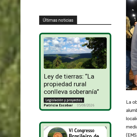
Últimas noticias
Ley de tierras: “La
propiedad rural
conlleva soberanía”
Legislación y proyectos
La ob
Patricia Escobar
-
05/08/2026
alumb
local
media
(EMSA