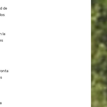
ad de
los
n la
es
pronta
as
a