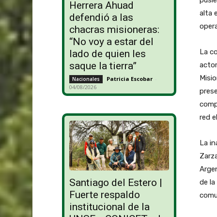
Herrera Ahuad
alta 
defendió a las
opera
chacras misioneras:
“No voy a estar del
La co
lado de quien les
saque la tierra”
actor
Misio
Patricia Escobar
-
Nacionales
04/08/2026
prese
compo
red e
La in
Zarz
Arge
Santiago del Estero |
de la
Fuerte respaldo
comun
institucional de la