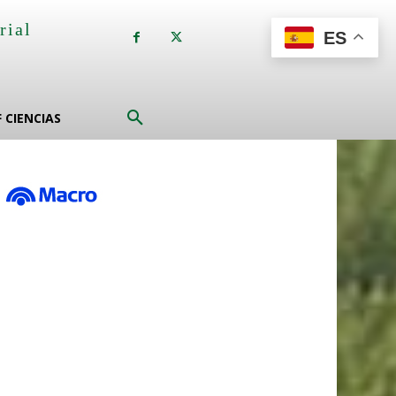
rial
ES
a
F CIENCIAS