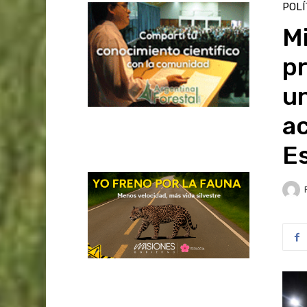
POLÍ
Mi
pr
u
ac
E