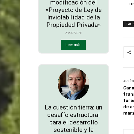
modificación del
me
«Proyecto de Ley de
Inviolabilidad de la
Propiedad Privada»
TAG
23/07/2026
Leer más
ARTÍC
Cana
tran
fore
La cuestión tierra: un
de a
mar
desafío estructural
para el desarrollo
sostenible y la