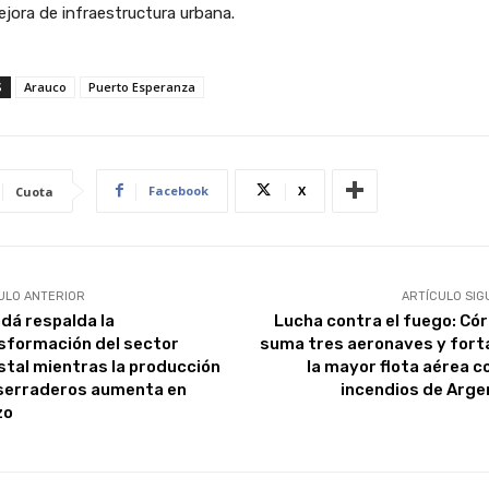
jora de infraestructura urbana.
S
Arauco
Puerto Esperanza
Facebook
X
Cuota
ULO ANTERIOR
ARTÍCULO SIG
dá respalda la
Lucha contra el fuego: Có
sformación del sector
suma tres aeronaves y fort
stal mientras la producción
la mayor flota aérea c
serraderos aumenta en
incendios de Arge
zo