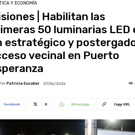
TICA Y ECONOMÍA
siones | Habilitan las
imeras 50 luminarias LED 
n estratégico y postergad
ceso vecinal en Puerto
speranza
Por
Patricia Escobar
07/06/2026
Facebook
X
WhatsApp
Copy URL