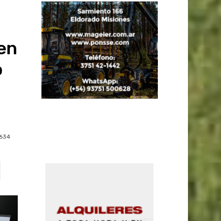
en
o
634