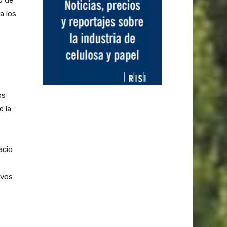
a los
os
e la
acio
ivos