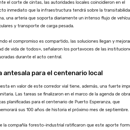
te el corte de cintas, las autoridades locales coincidieron en el
to inmediato que la infraestructura tendrá sobre la transitabilid
na, una arteria que soporta diariamente un intenso flujo de vehícu
culares y transporte de carga pesada.
do el compromiso es compartido, las soluciones llegan y mejora
ad de vida de todos», señalaron los portavoces de las institucion
ucradas durante el acto central.
 antesala para el centenario local
esta en valor de este corredor vial tiene, además, una fuerte im
itaria. Las tareas se finalizaron en el marco de la agenda de obr
cas planificadas para el centenario de Puerto Esperanza, que
emorará sus 100 años de historia el próximo mes de septiembre.
 la compañía foresto-industrial ratificaron que este aporte form