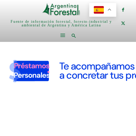
Fuente de información forestal, foresto-industrial y
ambiental de Argentina y América Latina