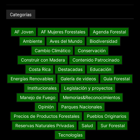
Categorías
AF Joven
AF Mujeres Forestales
Agenda Forestal
Ambiente
Aves del Mundo
Biodiversidad
Cambio Climático
Conservación
Construir con Madera
Contenido Patrocinado
Costa Rica
Destacadas
Educación
Energías Renovables
Galería de videos
Guia Forestal
Institucionales
Legislación y proyectos
Manejo de Fuego
Memorias&Reconocimientos
Opinión
Parques Nacionales
Precios de Productos Forestales
Pueblos Originarios
Reservas Naturales Privadas
Salud
Sur Forestal
Tecnologías