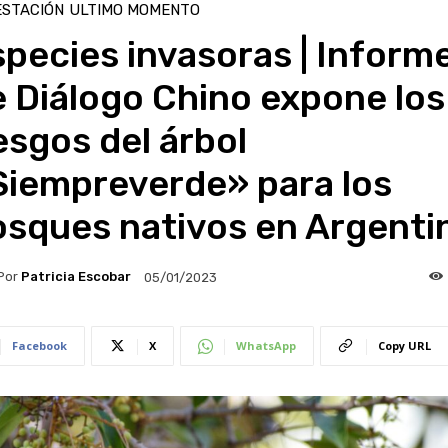
ESTACIÓN
ULTIMO MOMENTO
pecies invasoras | Inform
 Diálogo Chino expone los
esgos del árbol
Siempreverde» para los
osques nativos en Argenti
Por
Patricia Escobar
05/01/2023
Facebook
X
WhatsApp
Copy URL