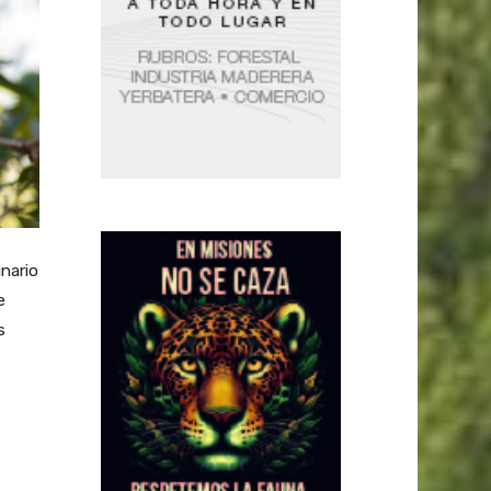
nario
e
s