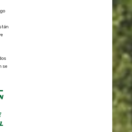
sgo
están
ve
dos
m se
N
E
L