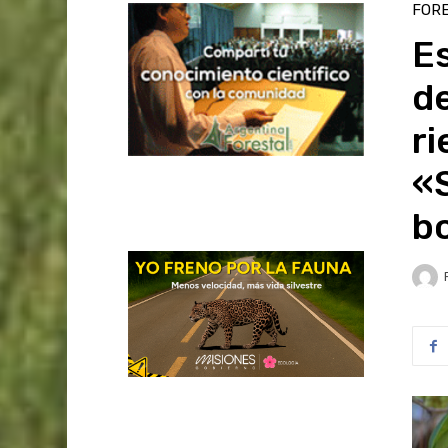
FOR
Es
de
ri
«
b