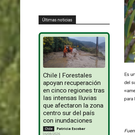
Últimas noticias
Chile | Forestales
Es un
apoyan recuperación
del s
en cinco regiones tras
«ame
las intensas lluvias
para 
que afectaron la zona
centro sur del país
con inundaciones
Patricia Escobar
-
Chile
Fuent
06/08/2026