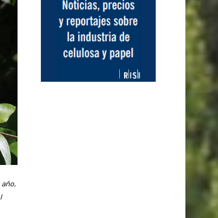
 año,
l