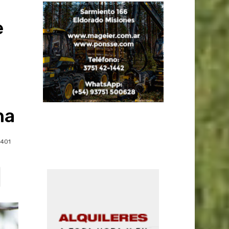
e
na
401