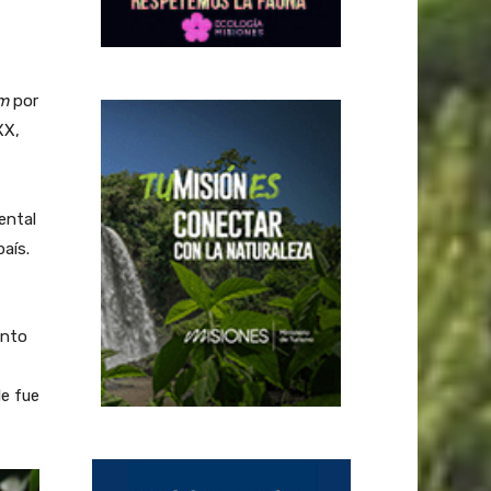
um
por
XX,
ental
aís.
unto
e fue