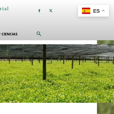
rial
ES
a
F CIENCIAS