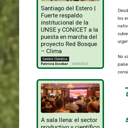
Santiago del Estero |
Desde
Fuerte respaldo
los e
institucional de la
nativ
UNSE y CONICET a la
cubie
puesta en marcha del
urgen
proyecto Red Bosque
– Clima
No só
Cambio Climático
Patricia Escobar
-
04/08/2026
país
consi
A sala llena: el sector
productivo y científico