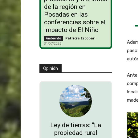
de la región en
Posadas en las
conferencias sobre el
impacto de El Niño
Patricia Escobar
-
Ambiente
Adem
31/07/2026
paso 
autó
Opinión
Ante 
comp
local
mader
Ley de tierras: “La
propiedad rural