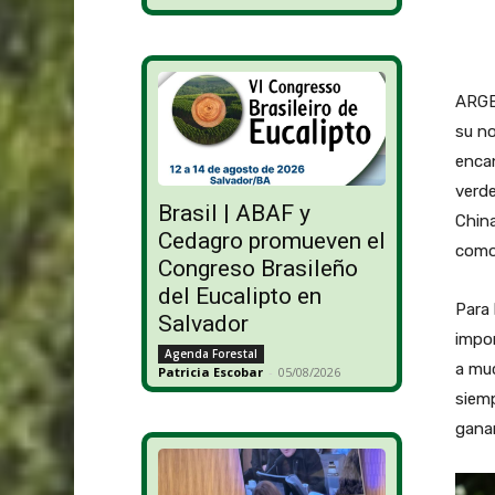
ARGE
su no
encan
verde
Brasil | ABAF y
Chin
Cedagro promueven el
como 
Congreso Brasileño
del Eucalipto en
Para 
Salvador
impor
Agenda Forestal
a mu
Patricia Escobar
-
05/08/2026
siemp
ganan