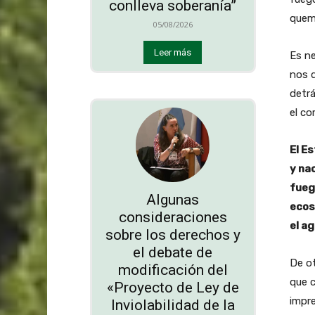
conlleva soberanía”
quem
05/08/2026
Leer más
Es ne
nos 
detrá
el c
El E
y na
fueg
Algunas
ecosi
consideraciones
el ag
sobre los derechos y
el debate de
De ot
modificación del
que c
«Proyecto de Ley de
impre
Inviolabilidad de la