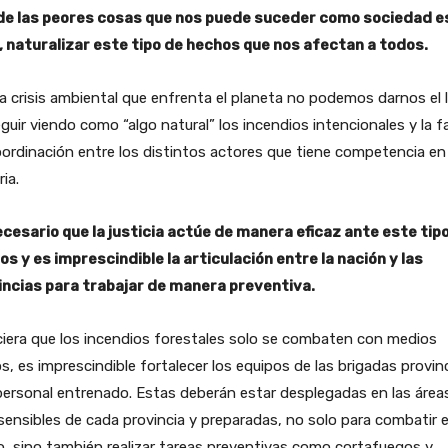
de las peores cosas que nos puede suceder como sociedad e
, naturalizar este tipo de hechos que nos afectan a todos.
a crisis ambiental que enfrenta el planeta no podemos darnos el 
guir viendo como “algo natural” los incendios intencionales y la f
ordinación entre los distintos actores que tiene competencia en 
ia.
ecesario que la justicia actúe de manera eficaz ante este tip
s y es imprescindible la articulación entre la nación y las
incias para trabajar de manera preventiva.
iera que los incendios forestales solo se combaten con medios
s, es imprescindible fortalecer los equipos de las brigadas provin
ersonal entrenado. Estas deberán estar desplegadas en las área
ensibles de cada provincia y preparadas, no solo para combatir e
, sino también realizar tareas preventivas como cortafuegos y