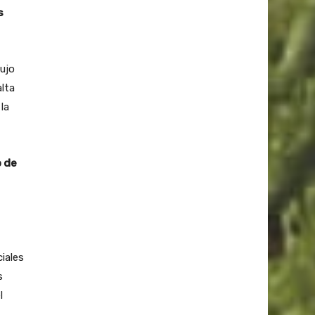
s
lujo
alta
la
o de
ciales
s
l