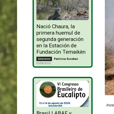
Nació Chaura, la
primera huemul de
segunda generación
en la Estación de
Fundación Temaikèn
Patricia Escobar
-
Ambiente
05/08/2026
Ince
Brasil | ABAF y