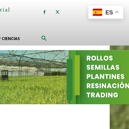
rial
ES
a
F CIENCIAS