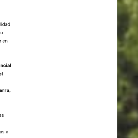
lidad
do
o en
ncial
el
erra,
es
as a