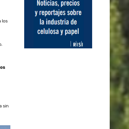
 los
o.
los
a sin