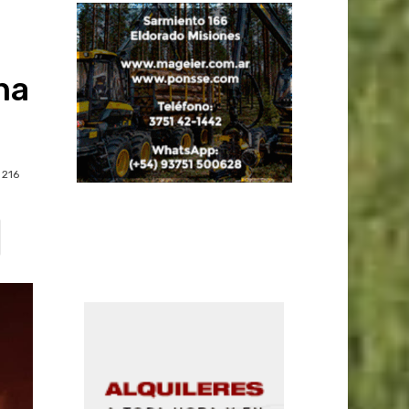
na
216