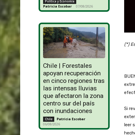
Política y Economía
Patricia Escobar
-
07/08/2026
(*) E
Chile | Forestales
apoyan recuperación
BUEN
en cinco regiones tras
extre
las intensas lluvias
efect
que afectaron la zona
centro sur del país
Si re
con inundaciones
exten
Patricia Escobar
-
Chile
06/08/2026
leer 
hech