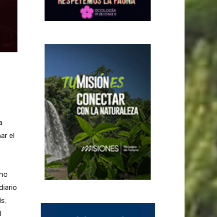
a
ar el
 no
iario
ís;
l