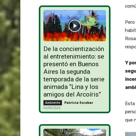
común
Pero 
habit
Rosar
respo
De la concientización
al entretenimiento: se
Y po
presentó en Buenos
Aires la segunda
segu
temporada de la serie
ince
animada “Lina y los
ambi
amigos del Arcoíris”
Patricia Escobar
-
Ambiente
Esta 
06/08/2026
perso
que 