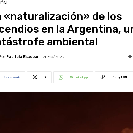
IÓN
 «naturalización» de los
cendios en la Argentina, u
atástrofe ambiental
Por
Patricia Escobar
20/10/2022
Facebook
X
WhatsApp
Copy URL