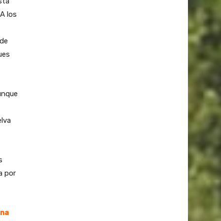
sta
 A los
 de
ues
aunque
elva
s
a por
una