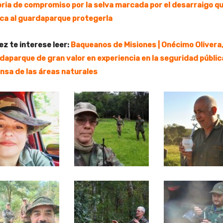
oria de compromiso por la selva marcada por el desarraigo q
ica al guardaparque protegerla
ez te interese leer:
Baqueanos de Misiones | Onécimo Olivera,
daparque de gran valor en experiencia en la seguridad pública
nsa de las áreas naturales