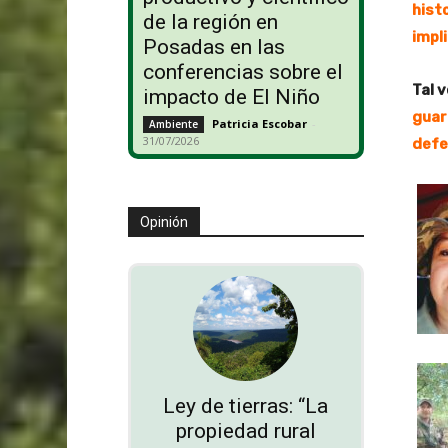
hist
de la región en
impl
Posadas en las
conferencias sobre el
Tal v
impacto de El Niño
guar
Patricia Escobar
-
Ambiente
31/07/2026
defe
Opinión
Ley de tierras: “La
propiedad rural