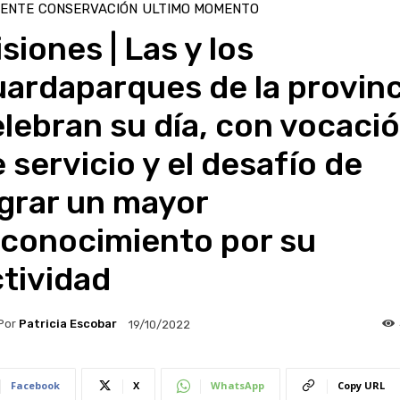
IENTE
CONSERVACIÓN
ULTIMO MOMENTO
siones | Las y los
ardaparques de la provinc
lebran su día, con vocaci
 servicio y el desafío de
grar un mayor
econocimiento por su
tividad
Por
Patricia Escobar
19/10/2022
Facebook
X
WhatsApp
Copy URL