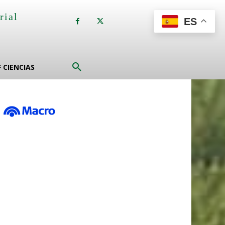
rial
ES
a
F CIENCIAS