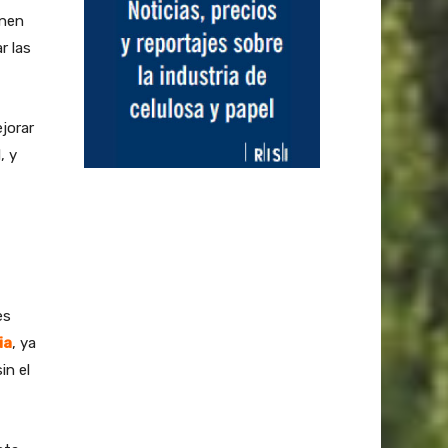
enen
r las
jorar
, y
es
ia
, ya
in el