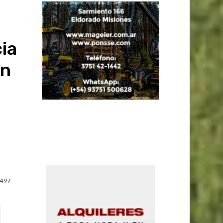
ia
ón
497