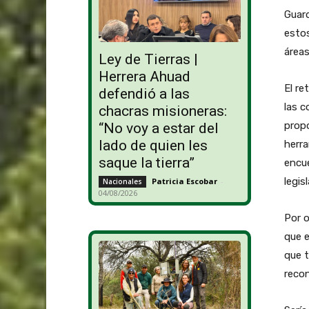
Guard
estos
áreas
Ley de Tierras |
Herrera Ahuad
El re
defendió a las
las c
chacras misioneras:
propo
“No voy a estar del
lado de quien les
herra
saque la tierra”
encue
legis
Patricia Escobar
-
Nacionales
04/08/2026
Por 
que e
que t
recon