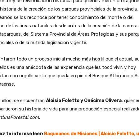
 una ley de reivindicación histórica para quienes fueron protagoni
 historia de la creación de los parques provinciales de la provincia.
eanos se los reconoce por tener conocimiento del monte o del
no de las áreas naturales desde antes de la creación de la carrera
aparques, del Sistema Provincial de Áreas Protegidas y sus parq
nciales o de la nutrida legislación vigente.
ntaron todo un proceso inicial mucho más hostil que el actual, 
ellos es una anécdota de las experiencia que les tocó vivir, y hoy
utan con orgullo ver lo que queda en pie del Bosque Atlántico o S
naense.
 ellos, se encuentran
Aloisio Foletto y Onécimo Olivera
, quiene
rtieron su historia de vida para una producción especial realizad
ntinaForestal.com.
ez te interese leer:
Baqueanos de Misiones | Aloisio Foletto, 