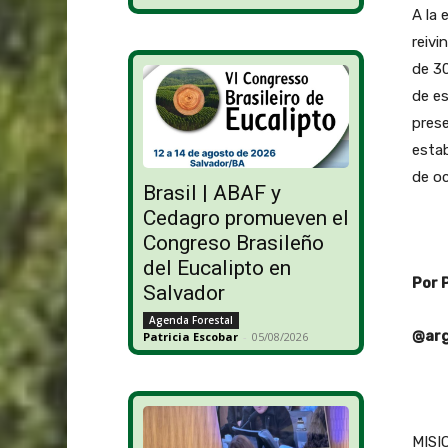
A la 
reivi
de 30
de es
pres
estab
de oc
Brasil | ABAF y
Cedagro promueven el
Congreso Brasileño
del Eucalipto en
Por 
Salvador
Agenda Forestal
@arg
Patricia Escobar
-
05/08/2026
MISIO