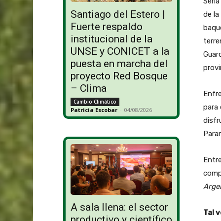
Sería
Santiago del Estero |
de la
Fuerte respaldo
baqu
institucional de la
terre
UNSE y CONICET a la
Guard
puesta en marcha del
provi
proyecto Red Bosque
– Clima
Enfre
Cambio Climático
para 
Patricia Escobar
-
04/08/2026
disfr
Para
Entre
compa
Arge
A sala llena: el sector
Tal v
productivo y científico