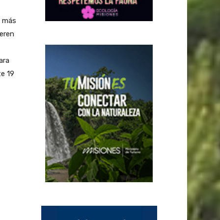
n más
ieren
ara
te 19