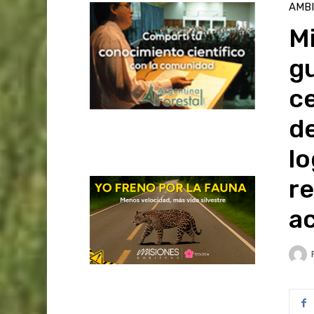
AMB
Mi
gu
ce
de
lo
r
ac