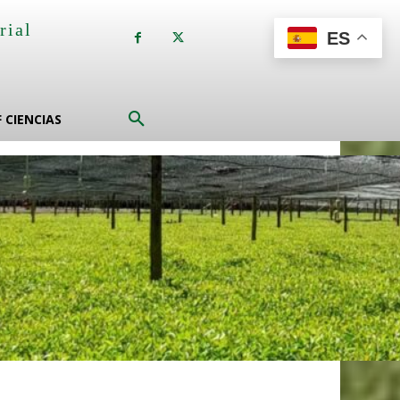
rial
ES
a
F CIENCIAS