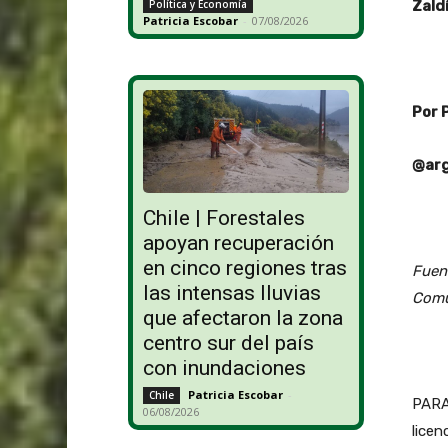
Política y Economía
Zaldí
Patricia Escobar
-
07/08/2026
Por 
@arg
Chile | Forestales
apoyan recuperación
en cinco regiones tras
Fuen
las intensas lluvias
Comu
que afectaron la zona
centro sur del país
con inundaciones
Patricia Escobar
-
Chile
PARA
06/08/2026
licen