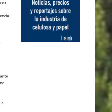
a en
dencia
a
rante
rno
 la