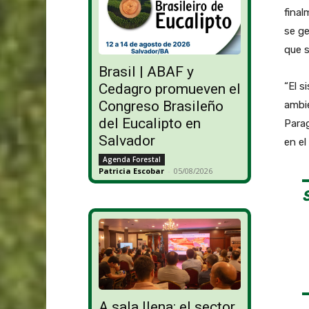
final
se ge
que 
Brasil | ABAF y
“El s
Cedagro promueven el
Congreso Brasileño
ambie
del Eucalipto en
Parag
Salvador
en el
Agenda Forestal
Patricia Escobar
-
05/08/2026
A sala llena: el sector