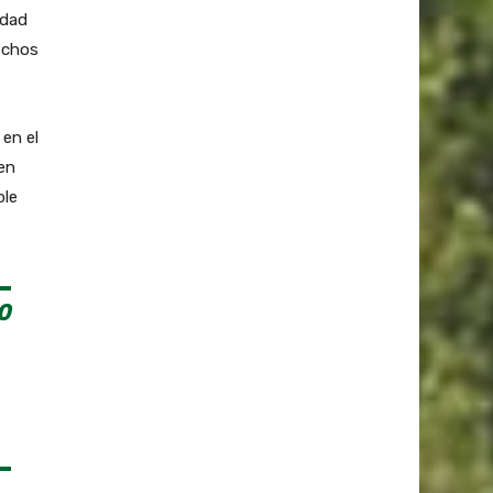
idad
sechos
 en el
 en
ble
0