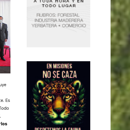
ruye
te. Es
 Todo
,
rlos