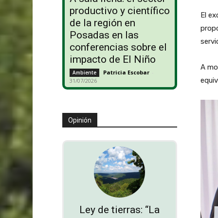
productivo y científico
El ex
de la región en
propo
Posadas en las
servi
conferencias sobre el
impacto de El Niño
A mod
Patricia Escobar
-
Ambiente
equiv
31/07/2026
Opinión
Ley de tierras: “La