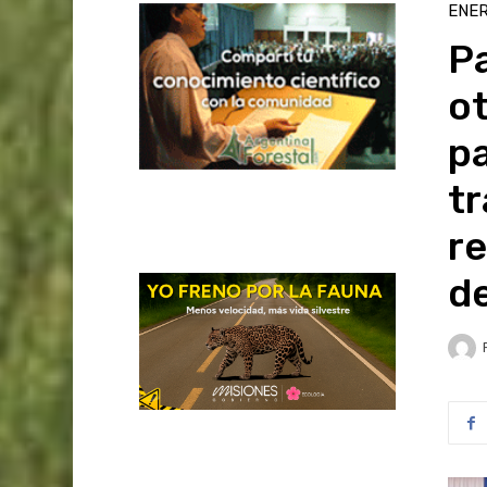
ENER
Pa
ot
pa
tr
re
de