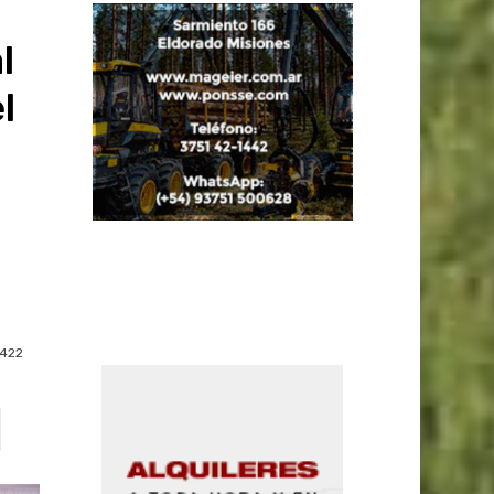
l
l
422