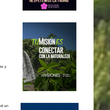
as y
evé un