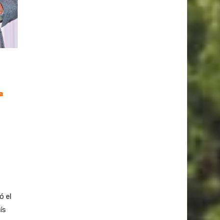
a
ó el
ís