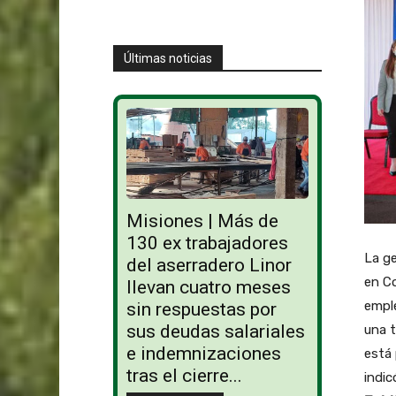
Últimas noticias
Misiones | Más de
130 ex trabajadores
La ge
del aserradero Linor
en Co
llevan cuatro meses
emple
sin respuestas por
sus deudas salariales
una t
e indemnizaciones
está 
tras el cierre...
indic