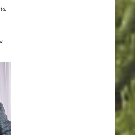
nto,
s
W,