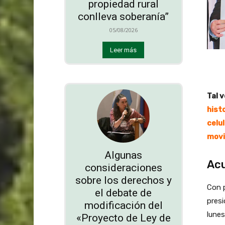
propiedad rural
conlleva soberanía”
05/08/2026
Leer más
Tal v
hist
celu
movi
Algunas
Acu
consideraciones
sobre los derechos y
Con p
el debate de
presi
modificación del
lunes
«Proyecto de Ley de