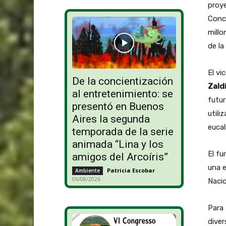
proye
Conce
millo
de la
El vi
De la concientización
Zaldí
al entretenimiento: se
futur
presentó en Buenos
utili
Aires la segunda
eucal
temporada de la serie
animada “Lina y los
El fu
amigos del Arcoíris”
una e
Patricia Escobar
-
Ambiente
06/08/2026
Nacio
Para 
diver