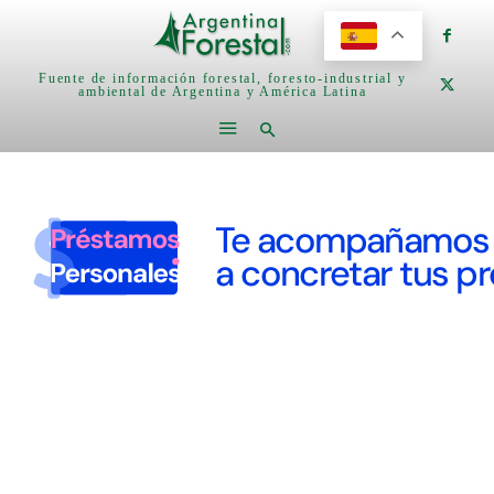
Fuente de información forestal, foresto-industrial y
ambiental de Argentina y América Latina