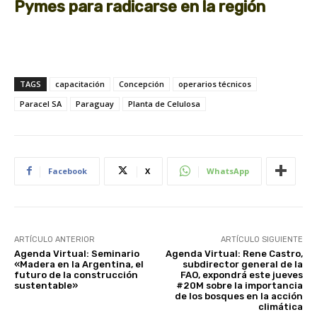
Pymes para radicarse en la región
TAGS
capacitación
Concepción
operarios técnicos
Paracel SA
Paraguay
Planta de Celulosa
Facebook
X
WhatsApp
ARTÍCULO ANTERIOR
ARTÍCULO SIGUIENTE
Agenda Virtual: Seminario
Agenda Virtual: Rene Castro,
«Madera en la Argentina, el
subdirector general de la
futuro de la construcción
FAO, expondrá este jueves
sustentable»
#20M sobre la importancia
de los bosques en la acción
climática