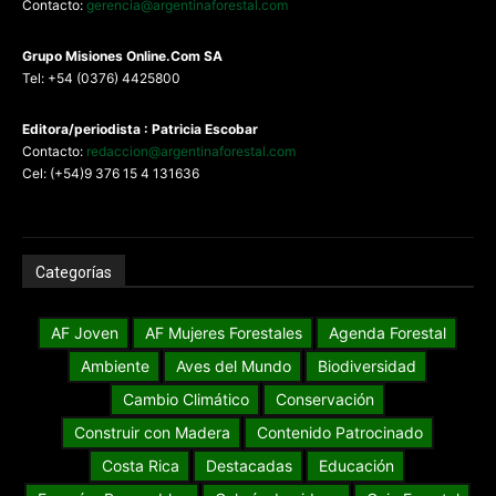
Contacto:
gerencia@argentinaforestal.com
G
rupo Misiones
Online.Com
SA
Tel: +54 (0376) 4425800
Editora/periodista : Patricia Escobar
Contacto:
redaccion@argentinaforestal.com
Cel: (+54)9 376 15 4 131636
Categorías
AF Joven
AF Mujeres Forestales
Agenda Forestal
Ambiente
Aves del Mundo
Biodiversidad
Cambio Climático
Conservación
Construir con Madera
Contenido Patrocinado
Costa Rica
Destacadas
Educación