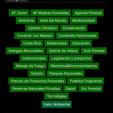
AF Joven
AF Mujeres Forestales
Agenda Forestal
Ambiente
Aves del Mundo
Biodiversidad
Cambio Climático
Conservación
Construir con Madera
Contenido Patrocinado
Costa Rica
Destacadas
Educación
Energías Renovables
Galería de videos
Guia Forestal
Institucionales
Legislación y proyectos
Manejo de Fuego
Memorias&Reconocimientos
Opinión
Parques Nacionales
Precios de Productos Forestales
Pueblos Originarios
Reservas Naturales Privadas
Salud
Sur Forestal
Tecnologías
Valor Ambiental