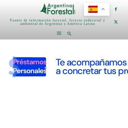
Fuente de información forestal, foresto-industrial y
ambiental de Argentina y América Latina